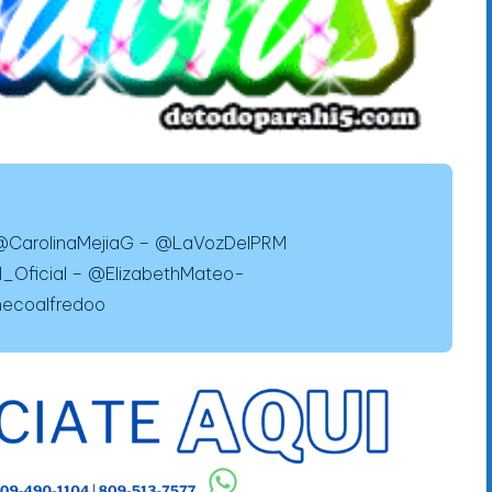
@CarolinaMejiaG – @LaVozDelPRM
Oficial – @ElizabethMateo-
ecoalfredoo