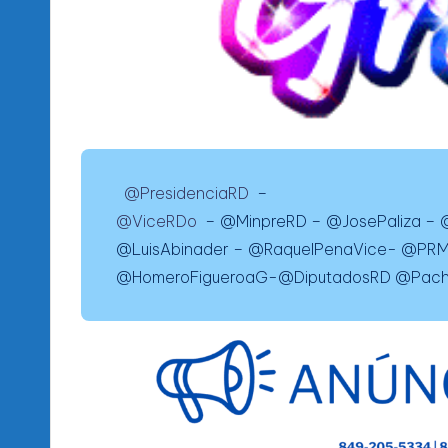
@PresidenciaRD
–
@ViceRDo
– @MinpreRD – @JosePaliza – 
@LuisAbinader – @RaquelPenaVice- @PRM_
@HomeroFigueroaG-@DiputadosRD @Pach