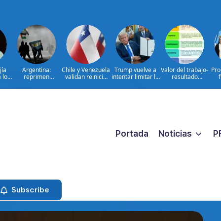
jía
Argentina:
Chile y Venezuela
Trump vuelve a
Valor del trabajo-
Pro
 lo
reprimen
validan reinicio
intentar limitar la
resultado
 el
protesta contra
de relaciones
ciudadanía por
CONSTANTE
com
 del
proyecto sobre
consulares
nacimiento
CERCANO A LA
obt
e|
propiedad
GENTE frente a
I
TA
las aspiraciones
pa
PERSONALES
Portada
Noticias
P
Subscribe