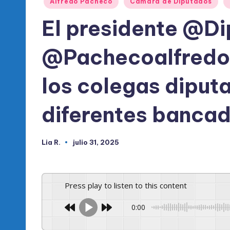
l
Alfredo Pacheco
Cámara de Diputados
en
El presidente @D
d
e
@Pachecoalfredoo
l
los colegas diput
P
diferentes banca
R
M
Lia R.
julio 31, 2025
Publicado
por
Press play to listen to this content
0:00