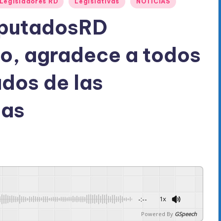
Legisladores RD
Legislativas
NOTICIAS
iputadosRD
, agradece a todos
ados de las
das
-:--
1x
Powered By
GSpeech