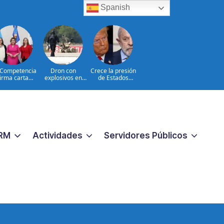
Spanish
Competencia
Dron con
Crece la presión
firma carta
explosivos en
de Estados
promiso para
Leipzig: hechos e
Unidos sobre
ener el Sello
interrogantes
Brasil
gualando RD
ra el Sector
Público
RM
Actividades
Servidores Públicos