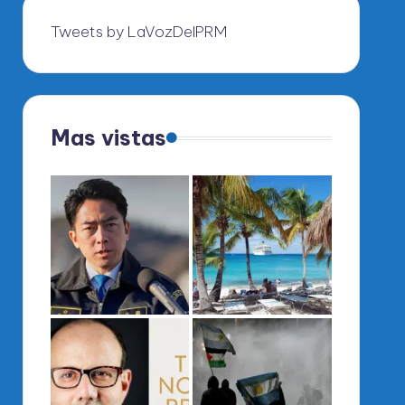
Tweets by LaVozDelPRM
Mas vistas