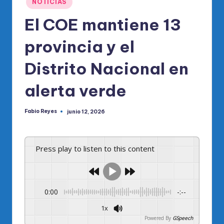
NOTICIAS
en
El COE mantiene 13
provincia y el
Distrito Nacional en
alerta verde
Fabio Reyes
junio 12, 2026
Publicado
por
Press play to listen to this content
0:00
-:--
1x
Powered By
GSpeech