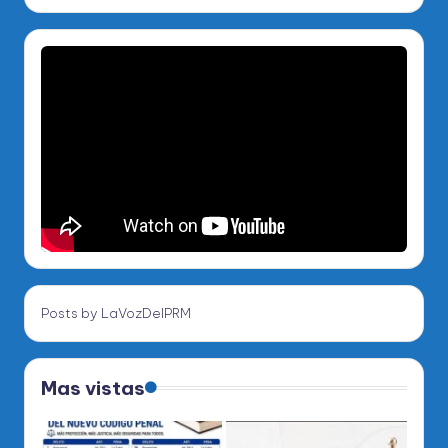
Posts by LaVozDelPRM
Mas vistas