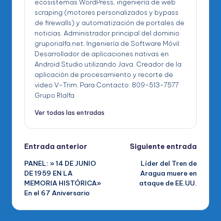
ecosistemas WordPress, ingeniería de web
scraping (motores personalizados y bypass
de firewalls) y automatización de portales de
noticias. Administrador principal del dominio
gruporialfa.net. Ingeniería de Software Móvil:
Desarrollador de aplicaciones nativas en
Android Studio utilizando Java. Creador de la
aplicación de procesamiento y recorte de
video V-Trim. Para Contacto: 809-513-7577
Grupo RIalfa
Ver todas las entradas
Navegación
Entrada anterior
Siguiente entrada
PANEL: » 14 DE JUNIO
Líder del Tren de
de
DE 1959 EN LA
Aragua muere en
MEMORIA HISTÓRICA»
ataque de EE.UU.
entradas
En el 67 Aniversario