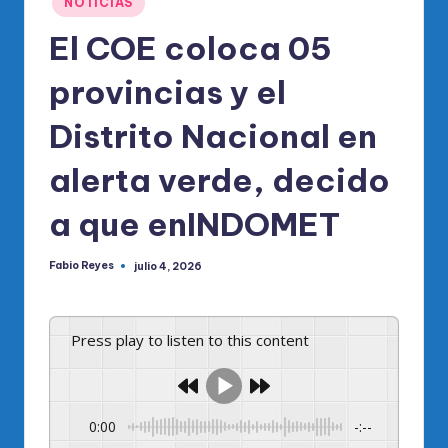
NOTICIAS
en
El COE coloca 05
provincias y el
Distrito Nacional en
alerta verde, decido
a que enINDOMET
Fabio Reyes
julio 4, 2026
Publicado
por
Press play to listen to this content
0:00
-:--