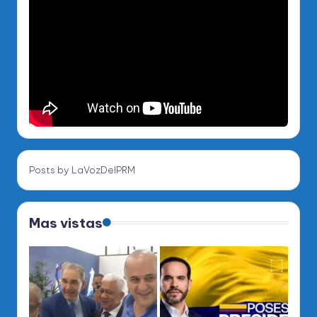
Posts by LaVozDelPRM
Mas vistas