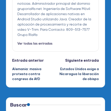
noticias. Administrador principal del dominio
gruporialfa.net. Ingeniería de Software Móvil:
Desarrollador de aplicaciones nativas en
Android Studio utilizando Java. Creador de la
aplicación de procesamiento y recorte de
video V-Trim. Para Contacto: 809-513-7577
Grupo RIalfa
Ver todas las entradas
Navegación
Entrada anterior
Siguiente entrada
Alemania: masiva
Estados Unidos exige a
de
protesta contra
Nicaragua la liberación
congreso de AfD
de obispo
entradas
Buscar