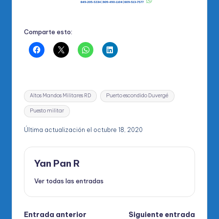
Comparte esto:
Etiquetas:
Altos Mandos Militares RD
Puerto escondido Duvergé
Puesto militar
Última actualización el octubre 18, 2020
Yan Pan R
Ver todas las entradas
Navegación
Entrada anterior
Siguiente entrada