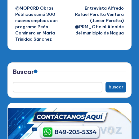
@MOPCRD Obras
Entrevista Alfredo
de
Públicas sumó 300
Rafael Peralta Ventura
nuevos empleos con
(Junior Peralta)
entradas
programa Peón
@PRM_Oficial Alcalde
Caminero en María
del municipio de Nagua
Trinidad Sánchez
Buscar
buscar