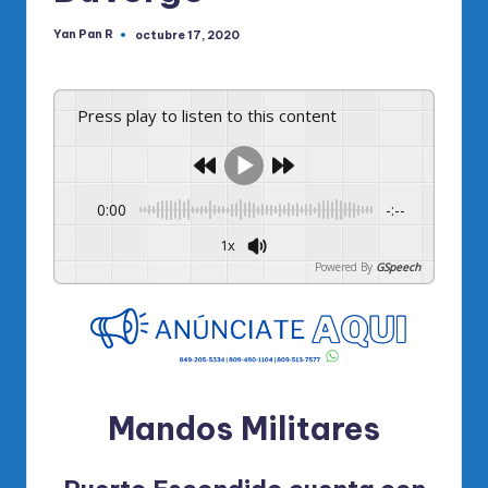
Yan Pan R
octubre 17, 2020
Publicado
por
Press play to listen to this content
0:00
-:--
1x
Powered By
GSpeech
Mandos Militares