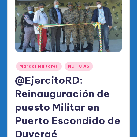
o
di
c
o
O
fi
ci
Publicado
Mandos Militares
NOTICIAS
al
en
@EjercitoRD:
d
el
Reinauguración de
P
puesto Militar en
R
Puerto Escondido de
M
Duvergé