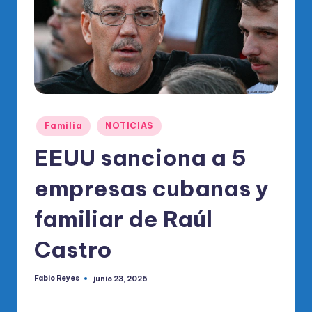
o
di
c
o
O
fi
Publicado
Familia
NOTICIAS
ci
en
EEUU sanciona a 5
al
empresas cubanas y
d
el
familiar de Raúl
P
Castro
R
M
Fabio Reyes
junio 23, 2026
Publicado
por