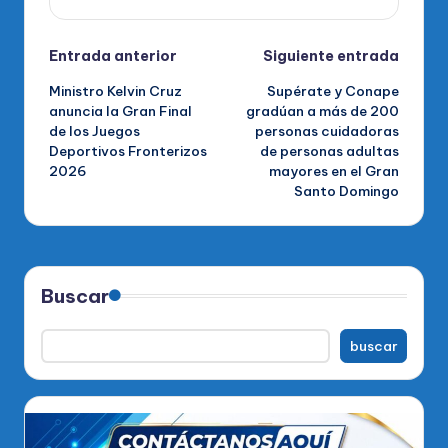
Navegación
Entrada anterior
Siguiente entrada
Ministro Kelvin Cruz
Supérate y Conape
de
anuncia la Gran Final
gradúan a más de 200
de los Juegos
personas cuidadoras
entradas
Deportivos Fronterizos
de personas adultas
2026
mayores en el Gran
Santo Domingo
Buscar
buscar