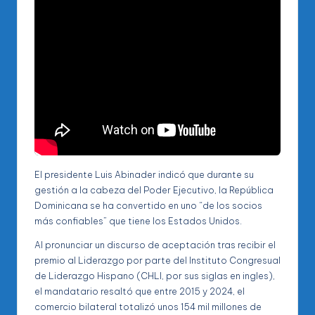
El presidente Luis Abinader indicó que durante su
gestión a la cabeza del Poder Ejecutivo, la República
Dominicana se ha convertido en uno “de los socios
más confiables” que tiene los Estados Unidos.
Al pronunciar un discurso de aceptación tras recibir el
premio al Liderazgo por parte del Instituto Congresual
de Liderazgo Hispano (CHLI, por sus siglas en ingles),
el mandatario resaltó que entre 2015 y 2024, el
comercio bilateral totalizó unos 154 mil millones de