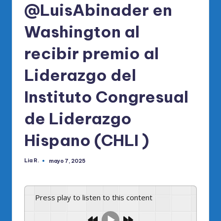
@LuisAbinader en
Washington al
recibir premio al
Liderazgo del
Instituto Congresual
de Liderazgo
Hispano (CHLI )
Lia R.
mayo 7, 2025
Publicado
por
Press play to listen to this content