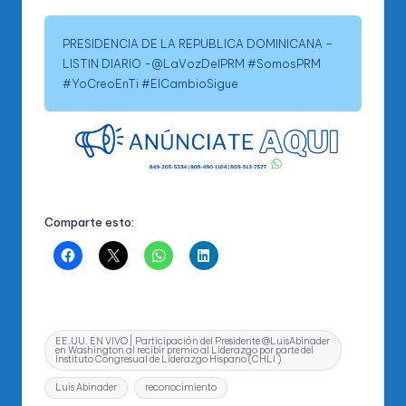
PRESIDENCIA DE LA REPUBLICA DOMINICANA –
LISTIN DIARIO -@LaVozDelPRM #SomosPRM
#YoCreoEnTi #ElCambioSigue
Comparte esto:
Etiquetas:
EE.UU. EN VIVO | Participación del Presidente @LuisAbinader
en Washington al recibir premio al Liderazgo por parte del
Instituto Congresual de Liderazgo Hispano (CHLI )
Luis Abinader
reconocimiento