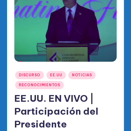
o
di
c
o
O
fi
ci
al
Publicado
DISCURSO
EE.UU
NOTICIAS
d
en
RECONOCIMIENTOS
el
EE.UU. EN VIVO |
P
R
Participación del
M
Presidente