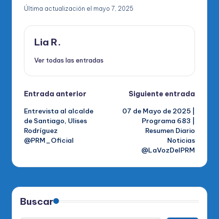
Última actualización el mayo 7, 2025
Lia R.
Ver todas las entradas
Navegación
Entrada anterior
Siguiente entrada
Entrevista al alcalde
07 de Mayo de 2025 |
de
de Santiago, Ulises
Programa 683 |
Rodríguez
Resumen Diario
entradas
@PRM_Oficial
Noticias
@LaVozDelPRM
Buscar