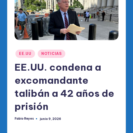
o
di
c
o
O
fi
Publicado
EE.UU
NOTICIAS
ci
en
EE.UU. condena a
al
excomandante
d
el
talibán a 42 años de
P
prisión
R
M
Fabio Reyes
junio 9, 2026
Publicado
por