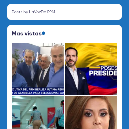
Posts by LaVozDelPRM
Mas vistas