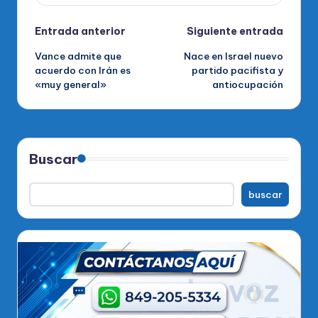
Navegación
Entrada anterior
Siguiente entrada
Vance admite que
Nace en Israel nuevo
de
acuerdo con Irán es
partido pacifista y
«muy general»
antiocupación
entradas
Buscar
buscar