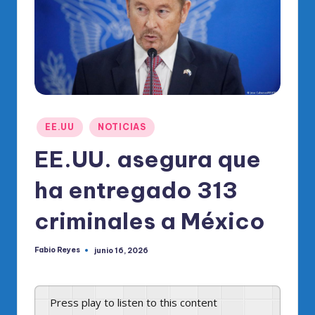
o
di
c
o
O
fi
Publicado
EE.UU
NOTICIAS
ci
en
EE.UU. asegura que
al
ha entregado 313
d
el
criminales a México
P
Fabio Reyes
junio 16, 2026
R
Publicado
por
M
Press play to listen to this content