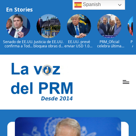
Spanish
En Stories
Senado de EE.UU.
Justicia de EE.UU.
EE.UU. prevé
PRM_Oficial
Pre
confirma a Todd
bloquea obras del
enviar USD 1.000
celebra última
Ab
Blanche como
salón de baile de
millones en
reunión
concl
fiscal general
Trump
ayuda a Colombia
preparatoria
en C
antes de
sale
asamblea para
Re
Saltar
seleccionar
Domin
autoridades
toma d
al
de Abe
Es
contenido
P
La
Voz
e
Del
ri
PRM