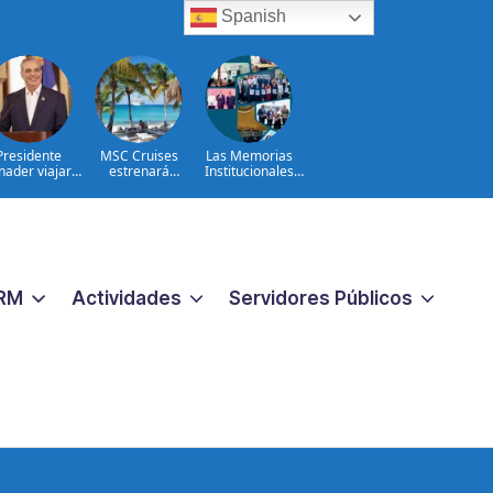
Spanish
Presidente
MSC Cruises
Las Memorias
nader viajará
estrenará
Institucionales
olombia para
Catalina Sugar
2024–2026
ticipar en la
Beach, un nuevo
a de posesión
destino exclusivo
Abelardo de la
en República
Espriella
Dominicana
RM
Actividades
Servidores Públicos