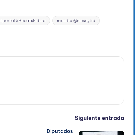
 el portal #BecaTuFuturo
ministro @mescytrd
Siguiente entrada
Diputados