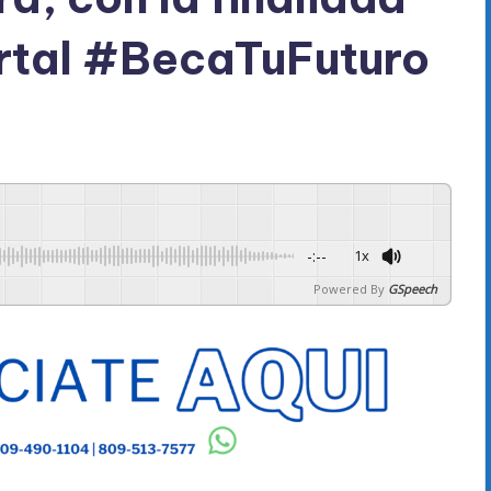
ortal #BecaTuFuturo
-:--
1x
Powered By
GSpeech