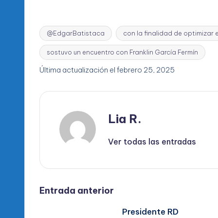
@EdgarBatistaca
con la finalidad de optimizar
sostuvo un encuentro con Franklin García Fermín
Etiquetas:
Última actualización el febrero 25, 2025
Lia R.
Ver todas las entradas
Navegación
Entrada anterior
Presidente RD