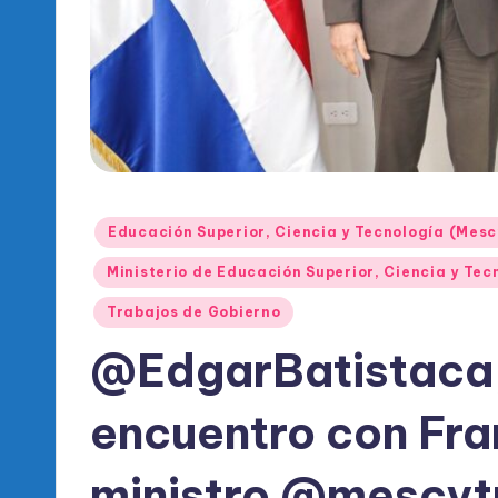
l
d
e
l
P
Publicado
R
Educación Superior, Ciencia y Tecnología (Mesc
en
Ministerio de Educación Superior, Ciencia y T
M
Trabajos de Gobierno
@EdgarBatistaca,
encuentro con Fra
ministro @mescytr