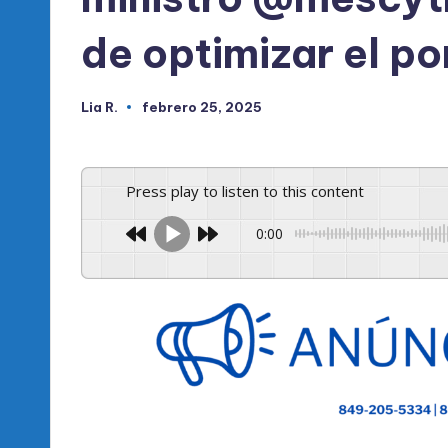
de optimizar el p
Lia R.
febrero 25, 2025
Publicado
por
Press play to listen to this content
0:00