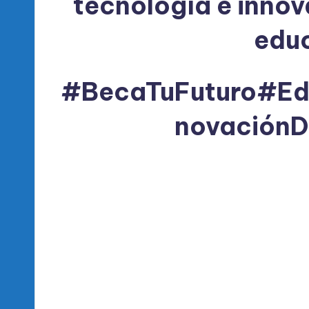
tecnología e innova
edu
#BecaTuFuturo
#Ed
novaciónDi