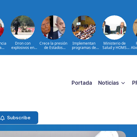
ncia
Dron con
Crece la presión
Implementan
Ministerio de
a
explosivos en
de Estados
programas de
Salud y HOMS
Abi
para
Leipzig: hechos e
Unidos sobre
arterapia y
firman acuerdo
a C
ello
interrogantes
Brasil
huertos como
para fortalecer la
par
RD
herramientas
prevención,
tom
tor
para la
diagnóstico y
de 
recuperación y la
tratamiento de
inclusión social
las hepatitis
virales
Portada
Noticias
P
Subscribe