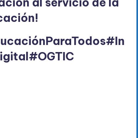
ción al servicio de la
cación!
ucaciónParaTodos
#In
gital
#OGTIC