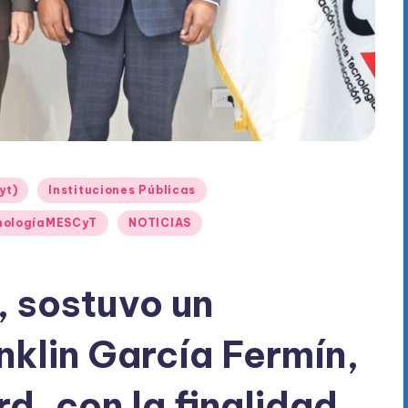
yt)
Instituciones Públicas
ecnologíaMESCyT
NOTICIAS
 sostuvo un
nklin García Fermín,
d, con la finalidad