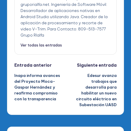
gruporialfa.net. Ingeniería de Software Móvil:
Desarrollador de aplicaciones nativas en
Android Studio utilizando Java. Creador de la
aplicación de procesamiento y recorte de
video V-Trim. Para Contacto: 809-513-7577
Grupo RIalfa
Ver todas las entradas
Navegación
Entrada anterior
Siguiente entrada
Inapa informa avances
Edesur avanza
de
del Proyecto Moca-
trabajos que
Gaspar Hernández y
desarrolla para
entradas
reafirma compromiso
habilitar un nuevo
con la transparencia
circuito eléctrico en
Subestación UASD