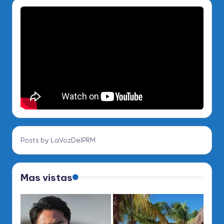
Posts by LaVozDelPRM
Mas vistas