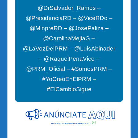
@DrSalvador_Ramos –
@PresidenciaRD – @ViceRDo –
@MinpreRD – @JosePaliza –
@CarolinaMejiaG –
@LaVozDelPRM – @LuisAbinader
– @RaquelPenaVice –
@PRM_Oficial – #SomosPRM –
#YoCreoEnElPRM –
#ElCambioSigue