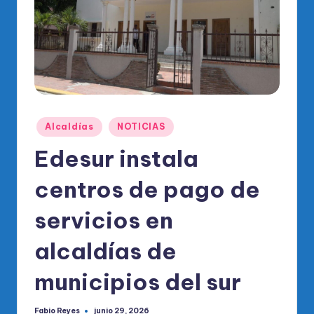
o
di
c
o
O
fi
Publicado
Alcaldías
NOTICIAS
ci
en
Edesur instala
al
centros de pago de
d
el
servicios en
P
alcaldías de
R
municipios del sur
M
Fabio Reyes
junio 29, 2026
Publicado