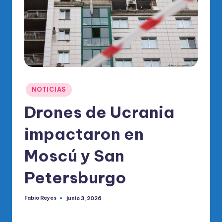
o
di
c
o
O
fi
Publicado
NOTICIAS
ci
en
Drones de Ucrania
al
impactaron en
d
el
Moscú y San
P
Petersburgo
R
M
Fabio Reyes
junio 3, 2026
Publicado
por