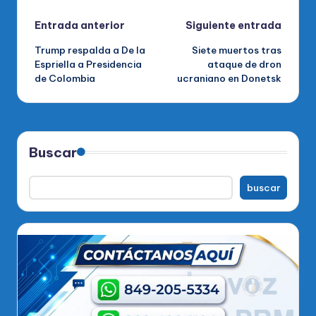
Navegación
Entrada anterior
Siguiente entrada
Trump respalda a De la
Siete muertos tras
de
Espriella a Presidencia
ataque de dron
de Colombia
ucraniano en Donetsk
entradas
Buscar
buscar