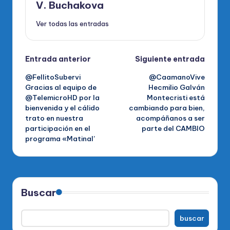
V. Buchakova
Ver todas las entradas
Navegación
Entrada anterior
Siguiente entrada
@FellitoSubervi
@CaamanoVive
de
Gracias al equipo de
Hecmilio Galván
@TelemicroHD por la
Montecristi está
entradas
bienvenida y el cálido
cambiando para bien,
trato en nuestra
acompáñanos a ser
participación en el
parte del CAMBIO
programa «Matinal’
Buscar
buscar