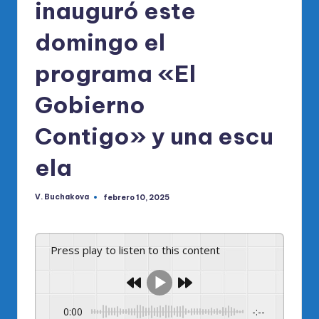
inauguró este
domingo el
programa «El
Gobierno
Contigo» y una escu
ela
V. Buchakova
febrero 10, 2025
Publicado
por
Press play to listen to this content
0:00
-:--