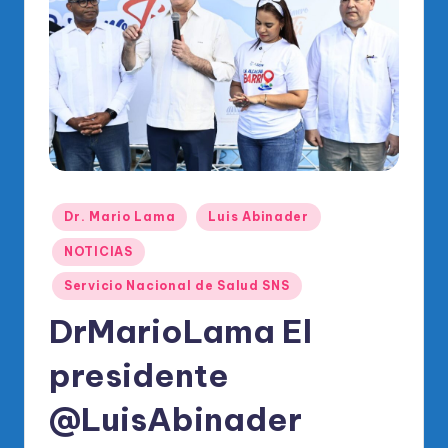
o
di
c
o
O
fi
ci
Publicado
Dr. Mario Lama
Luis Abinader
al
en
NOTICIAS
d
Servicio Nacional de Salud SNS
el
DrMarioLama El
P
R
presidente
M
@LuisAbinader