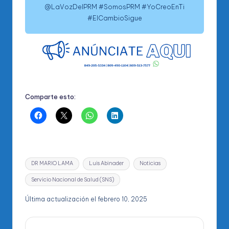
@LaVozDelPRM #SomosPRM #YoCreoEnTi
#ElCambioSigue
Comparte esto:
Etiquetas:
DR MARIO LAMA
Luis Abinader
Noticias
Servicio Nacional de Salud (SNS)
Última actualización el febrero 10, 2025