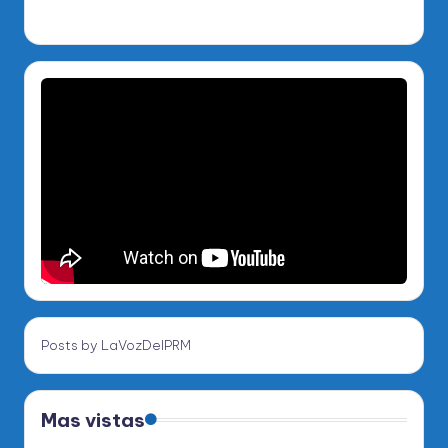
Posts by LaVozDelPRM
Mas vistas