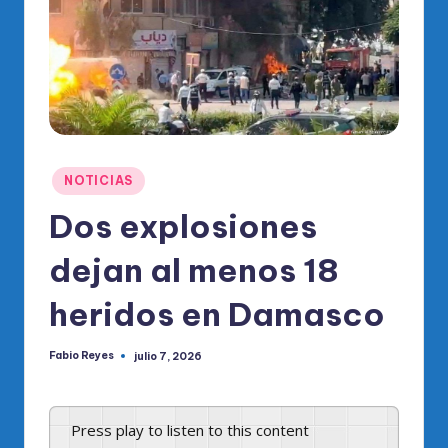
o
di
c
o
O
fi
Publicado
NOTICIAS
ci
en
Dos explosiones
al
dejan al menos 18
d
el
heridos en Damasco
P
Fabio Reyes
julio 7, 2026
R
Publicado
por
M
Press play to listen to this content