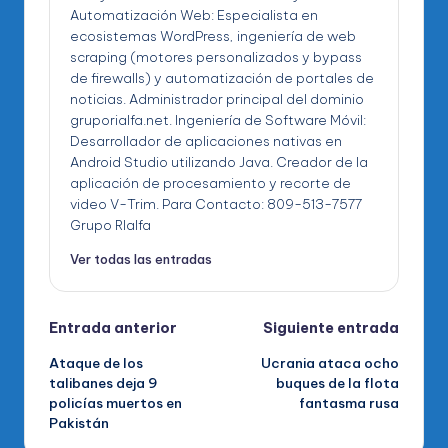
Automatización Web: Especialista en
ecosistemas WordPress, ingeniería de web
scraping (motores personalizados y bypass
de firewalls) y automatización de portales de
noticias. Administrador principal del dominio
gruporialfa.net. Ingeniería de Software Móvil:
Desarrollador de aplicaciones nativas en
Android Studio utilizando Java. Creador de la
aplicación de procesamiento y recorte de
video V-Trim. Para Contacto: 809-513-7577
Grupo RIalfa
Ver todas las entradas
Navegación
Entrada anterior
Siguiente entrada
Ataque de los
Ucrania ataca ocho
de
talibanes deja 9
buques de la flota
policías muertos en
fantasma rusa
entradas
Pakistán