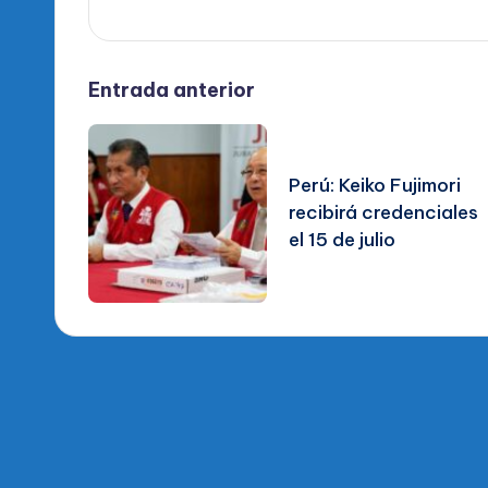
Navegación
Entrada anterior
de
Perú: Keiko Fujimori
entradas
recibirá credenciales
el 15 de julio