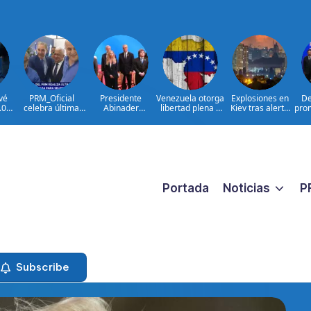
vé
PRM_Oficial
Presidente
Venezuela otorga
Explosiones en
De
.000
celebra última
Abinader
libertad plena a
Kiev tras alerta
prom
en
reunión
concluye agenda
jueza María
por misiles
mbia
preparatoria
en Colombia y
Lourdes Afiuni
balísticos
nar
antes de
sale hacia la
asamblea para
República
seleccionar
Dominicana tras
autoridades
toma de posesión
de Abelardo de la
Espriella
Portada
Noticias
P
Subscribe