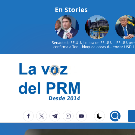
En Stories
Senado de EE.UU.
Justicia de EE.UU.
EE.UU. pre
confirma a Todd
bloquea obras del
enviar USD 1
Blanche como
salón de baile de
millones 
fiscal general
Trump
ayuda a Colo
Saltar
al
contenido
P
La
facebook.com
twitter.com
t.me
instagram.com
youtube.com
Voz
e
Del
ri
PRM