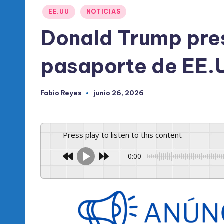
l
Publicado
EE.UU
NOTICIAS
d
en
Donald Trump pre
e
pasaporte de EE.U
l
P
Fabio Reyes
junio 26, 2026
Publicado
R
por
M
Press play to listen to this content
0:00