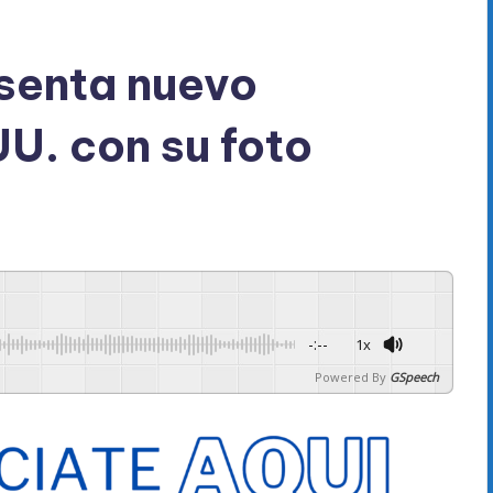
senta nuevo
U. con su foto
-:--
1x
Powered By
GSpeech