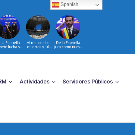
Spanish
 la Espriella
Al menos dos
De la Espriella
ete lucha sin
muertos y 16
jura como nuevo
tregua al
heridos en
presidente de
coterrorismo
ataques rusos a
Colombia
Ucrania
RM
Actividades
Servidores Públicos