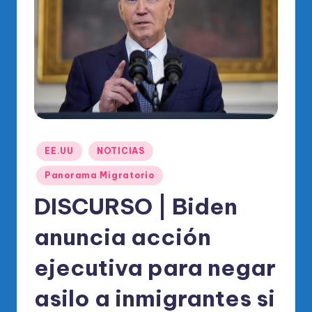
o
di
c
o
O
fi
ci
Publicado
EE.UU
NOTICIAS
al
en
Panorama Migratorio
d
DISCURSO | Biden
el
P
anuncia acción
R
ejecutiva para negar
M
asilo a inmigrantes si