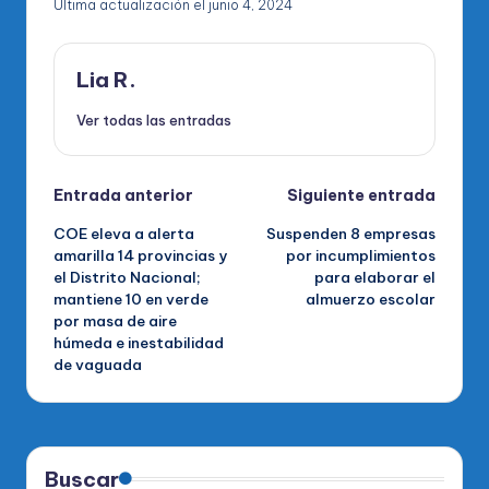
Última actualización el junio 4, 2024
Lia R.
Ver todas las entradas
Navegación
Entrada anterior
Siguiente entrada
COE eleva a alerta
Suspenden 8 empresas
de
amarilla 14 provincias y
por incumplimientos
el Distrito Nacional;
para elaborar el
entradas
mantiene 10 en verde
almuerzo escolar
por masa de aire
húmeda e inestabilidad
de vaguada
Buscar