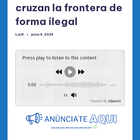
cruzan la frontera de
forma ilegal
Lia R.
junio 4, 2024
Publicado
por
Press play to listen to this content
0:00
-:--
1x
Powered By
GSpeech