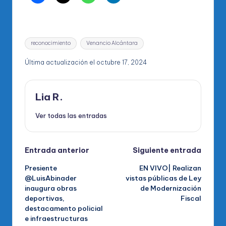
Etiquetas:
reconocimiento
Venancio Alcántara
Última actualización el octubre 17, 2024
Lia R.
Ver todas las entradas
Navegación
Entrada anterior
Siguiente entrada
Presiente
EN VIVO| Realizan
de
@LuisAbinader
vistas públicas de Ley
inaugura obras
de Modernización
entradas
deportivas,
Fiscal
destacamento policial
e infraestructuras