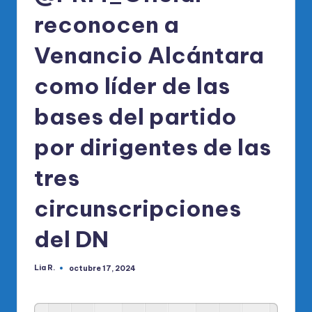
reconocen a
Venancio Alcántara
como líder de las
bases del partido
por dirigentes de las
tres
circunscripciones
del DN
Lia R.
octubre 17, 2024
Publicado
por