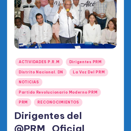
o
di
c
o
O
fi
ci
Publicado
ACTIVIDADES P.R.M
Dirigentes PRM
al
en
Distrito Nacional. DN
La Voz Del PRM
d
NOTICIAS
el
Partido Revolucionario Moderno PRM
P
PRM
RECONOCIMIENTOS
R
Dirigentes del
M
@PRM_Oficial