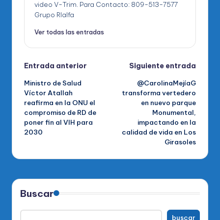
video V-Trim. Para Contacto: 809-513-7577
Grupo RIalfa
Ver todas las entradas
Navegación
Entrada anterior
Siguiente entrada
Ministro de Salud
@CarolinaMejíaG
de
Víctor Atallah
transforma vertedero
reafirma en la ONU el
en nuevo parque
entradas
compromiso de RD de
Monumental,
poner fin al VIH para
impactando en la
2030
calidad de vida en Los
Girasoles
Buscar
buscar