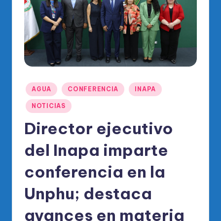
o
di
c
o
O
fi
Publicado
AGUA
CONFERENCIA
INAPA
ci
en
NOTICIAS
al
Director ejecutivo
d
el
del Inapa imparte
P
conferencia en la
R
Unphu; destaca
M
avances en materia