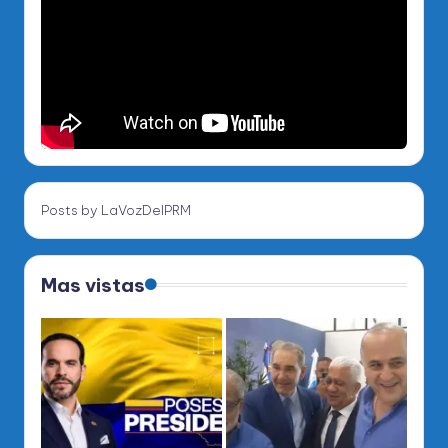
Posts by LaVozDelPRM
Mas vistas