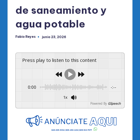
de saneamiento y
agua potable
Fabio Reyes
junio 23, 2026
Publicado
por
Press play to listen to this content
0:00
-:--
1x
Powered By
GSpeech