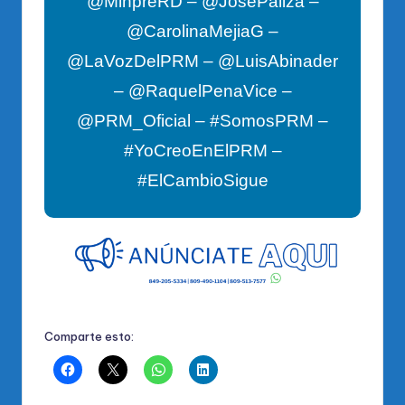
@MinpreRD – @JosePaliza –
@CarolinaMejiaG –
@LaVozDelPRM – @LuisAbinader
– @RaquelPenaVice –
@PRM_Oficial – #SomosPRM –
#YoCreoEnElPRM –
#ElCambioSigue
Comparte esto: