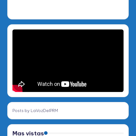
Posts by LaVozDelPRM
Mas vistas