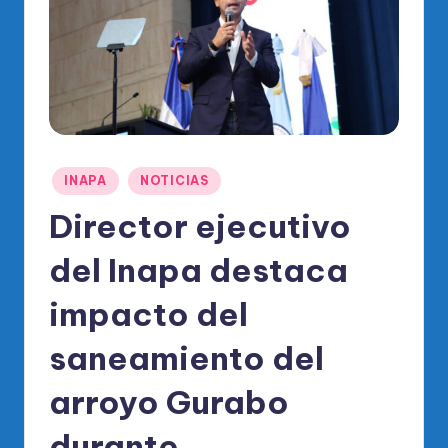
o
di
c
o
O
fi
Publicado
INAPA
NOTICIAS
ci
en
Director ejecutivo
al
del Inapa destaca
d
el
impacto del
P
saneamiento del
R
arroyo Gurabo
M
durante