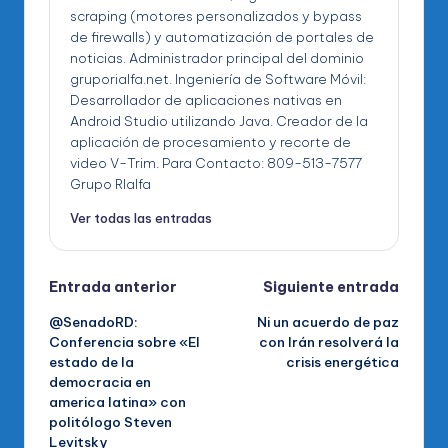
scraping (motores personalizados y bypass
de firewalls) y automatización de portales de
noticias. Administrador principal del dominio
gruporialfa.net. Ingeniería de Software Móvil:
Desarrollador de aplicaciones nativas en
Android Studio utilizando Java. Creador de la
aplicación de procesamiento y recorte de
video V-Trim. Para Contacto: 809-513-7577
Grupo RIalfa
Ver todas las entradas
Navegación
Entrada anterior
Siguiente entrada
@SenadoRD:
Ni un acuerdo de paz
de
Conferencia sobre «El
con Irán resolverá la
estado de la
crisis energética
entradas
democracia en
america latina» con
politólogo Steven
Levitsky