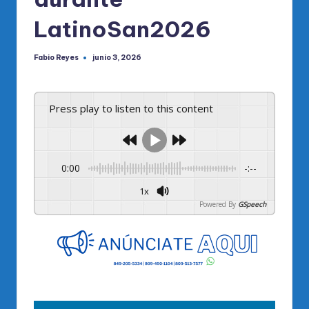
LatinoSan2026
Fabio Reyes
junio 3, 2026
Publicado
por
Press play to listen to this content
0:00
-:--
1x
Powered By
GSpeech