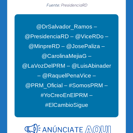
Fuente:
PresidenciaRD
@DrSalvador_Ramos –
@PresidenciaRD – @ViceRDo –
@MinpreRD – @JosePaliza –
@CarolinaMejiaG –
@LaVozDelPRM – @LuisAbinader
– @RaquelPenaVice –
@PRM_Oficial – #SomosPRM –
#YoCreoEnElPRM –
#ElCambioSigue