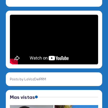
Posts by LaVozDelPRM
Mas vistas