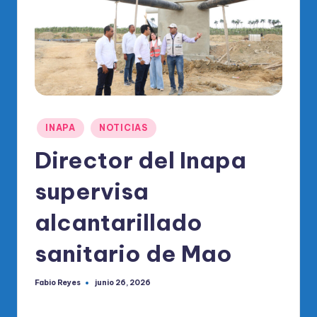
o
di
c
o
O
fi
Publicado
INAPA
NOTICIAS
ci
en
Director del Inapa
al
supervisa
d
el
alcantarillado
P
sanitario de Mao
R
M
Fabio Reyes
junio 26, 2026
Publicado
por