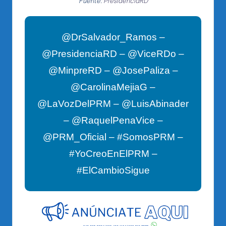
Fuente:
PresidenciaRD
@DrSalvador_Ramos –
@PresidenciaRD – @ViceRDo –
@MinpreRD – @JosePaliza –
@CarolinaMejiaG –
@LaVozDelPRM – @LuisAbinader
– @RaquelPenaVice –
@PRM_Oficial – #SomosPRM –
#YoCreoEnElPRM –
#ElCambioSigue