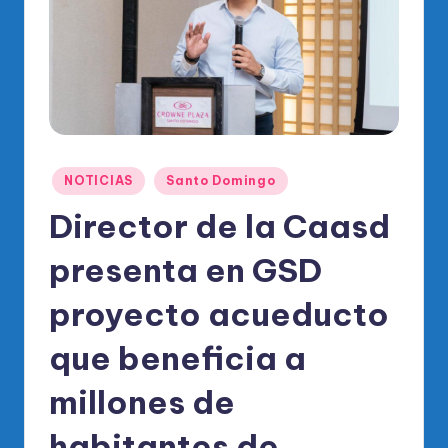
o
di
c
o
O
fi
Publicado
NOTICIAS
Santo Domingo
ci
en
Director de la Caasd
al
presenta en GSD
d
el
proyecto acueducto
P
que beneficia a
R
millones de
M
habitantes de