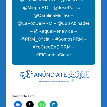
@MinpreRD – @JosePaliza –
@CarolinaMejiaG –
@LaVozDelPRM – @LuisAbinader
– @RaquelPenaVice –
@PRM_Oficial – #SomosPRM –
#YoCreoEnElPRM –
#ElCambioSigue
Comparte esto: