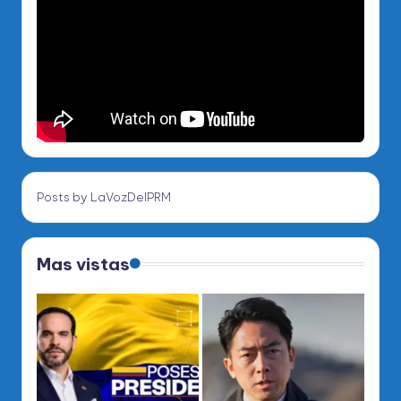
Posts by LaVozDelPRM
Mas vistas