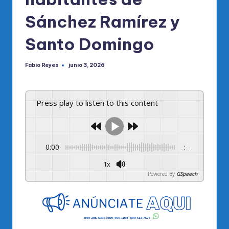
Sánchez Ramírez y
Santo Domingo
Fabio Reyes
junio 3, 2026
Publicado
por
Press play to listen to this content
0:00
-:--
1x
Powered By
GSpeech