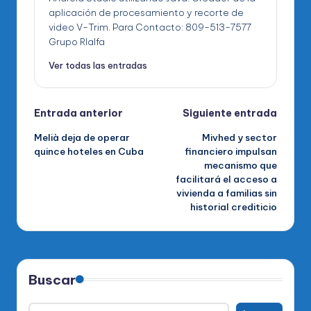
aplicación de procesamiento y recorte de
video V-Trim. Para Contacto: 809-513-7577
Grupo RIalfa
Ver todas las entradas
Navegación
Entrada anterior
Siguiente entrada
Melià deja de operar
Mivhed y sector
de
quince hoteles en Cuba
financiero impulsan
mecanismo que
entradas
facilitará el acceso a
vivienda a familias sin
historial crediticio
Buscar