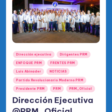
o
di
c
o
O
fi
ci
Publicado
Dirección ejecutiva
Dirigentes PRM
al
en
ENFOQUE PRM
FRENTES PRM
d
Luis Abinader
NOTICIAS
el
Partido Revolucionario Moderno PRM
P
Presidente PRM
PRM
PRM_Oficial
R
Dirección Ejecutiva
M
@PRM_Oficial