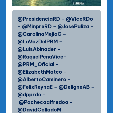
@PresidenciaRD – @ViceRDo
– @MinpreRD – @JosePaliza –
@CarolinaMejiaG –
@LaVozDelPRM –
@LuisAbinader –
@RaquelPenaVice-
@PRM_Oficial –
@ElizabethMateo –
@AlbertoCaminero –
@FelixReynaE – @DeligneAB –
@dpprdo
–
@Pachecoalfredoo -
@DavidColladoM
–