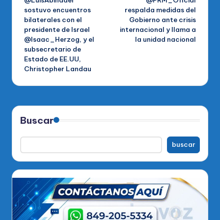
de
sostuvo encuentros
respalda medidas del
bilaterales con el
Gobierno ante crisis
entradas
presidente de Israel
internacional y llama a
@Isaac_Herzog, y el
la unidad nacional
subsecretario de
Estado de EE.UU,
Christopher Landau
Buscar
buscar