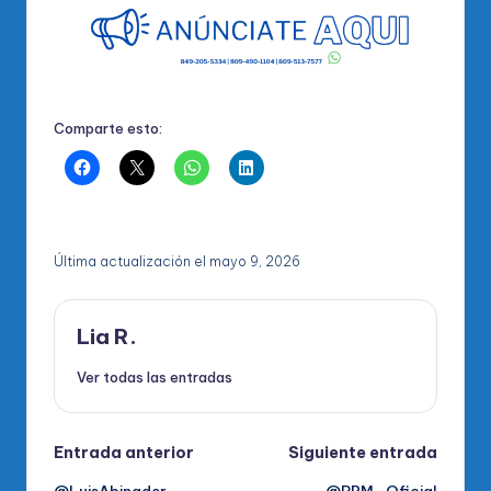
Comparte esto:
Última actualización el mayo 9, 2026
Lia R.
Ver todas las entradas
Navegación
Entrada anterior
Siguiente entrada
@LuisAbinader
@PRM_Oficial