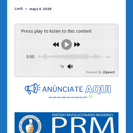
Lia R.
mayo 9, 2026
Publicado
por
Press play to listen to this content
0:00
-:--
1x
Powered By
GSpeech