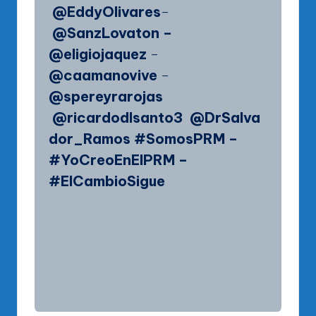
@EddyOlivares
–
@SanzLovaton
–
@eligiojaquez
–
@caamanovive
–
@spereyrarojas
@ricardodlsanto3
@DrSalva
dor_Ramos #SomosPRM –
#YoCreoEnElPRM –
#ElCambioSigue