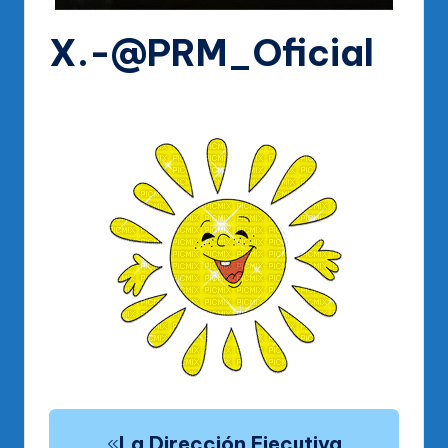
X.-@PRM_Oficial
«
La Dirección Ejecutiva