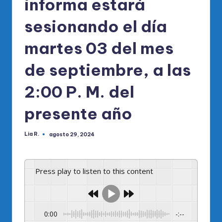
informa estará
sesionando el día
martes 03 del mes
de septiembre, a las
2:00 P. M. del
presente año
Lia R.
agosto 29, 2024
Publicado
por
Press play to listen to this content
0:00
-:--