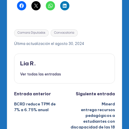
Etiquetas:
Camara Diputados
Convocatoria
Última actualización el agosto 30, 2024
Lia R.
Ver todas las entradas
Navegación
Entrada anterior
Siguiente entrada
BCRD reduce TPM de
Minerd
de
7% a 6.75% anual
entrega recursos
pedagógicos a
entradas
estudiantes con
discapacidad de las 18