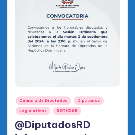
o
di
c
o
O
fi
ci
al
d
el
P
Publicado
Cámara de Diputados
Diputados
en
R
Legislativas
NOTICIAS
M
@DiputadosRD