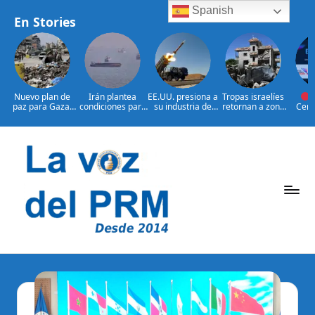
Spanish
En Stories
Nuevo plan de
Irán plantea
EE.UU. presiona a
Tropas israelíes
E
paz para Gaza:
condiciones para
su industria de
retornan a zona
Cere
¿presionará EE.
reabrir el
defensa por más
bajo control de
claus
UU. a Israel?
estrecho de
armamento
Líbano
XXV
Ormuz
Centr
s y 
Saltar
Sant
al
contenido
P
La
Voz
e
Del
ri
PRM