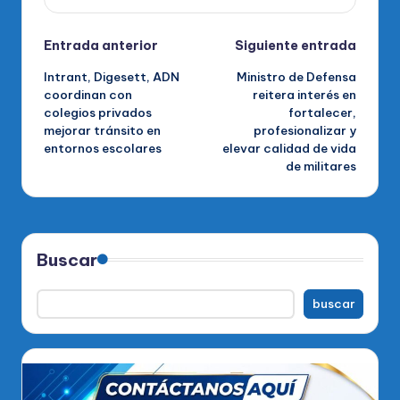
Navegación
Entrada anterior
Siguiente entrada
Intrant, Digesett, ADN
Ministro de Defensa
de
coordinan con
reitera interés en
colegios privados
fortalecer,
entradas
mejorar tránsito en
profesionalizar y
entornos escolares
elevar calidad de vida
de militares
Buscar
buscar