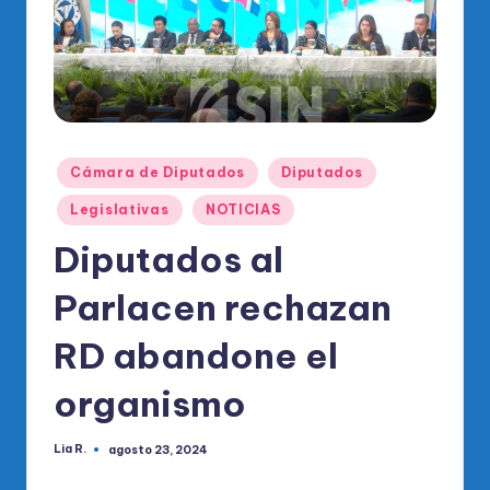
o
di
c
o
O
Publicado
Cámara de Diputados
Diputados
fi
en
Legislativas
NOTICIAS
ci
Diputados al
al
d
Parlacen rechazan
el
RD abandone el
P
organismo
R
M
Lia R.
agosto 23, 2024
Publicado
por