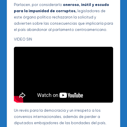
Parlacen, por considerarlo
oneroso, inútil y escudo
para la impunidad de corruptos,
legisladores de
este órgano político rechazaron la solicitud y
advierten sobre las consecuencias que implicaría para
el país abandonar al parlamento centroamericano.
VIDEO SIN
Un revés para la democracia y un irrespeto a los
convenios internacionales, además de perder a
diputados embajadores de las bondades del país,