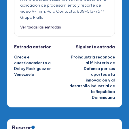
aplicación de procesamiento y recorte de
video V-Trim. Para Contacto: 809-513-7577
Grupo RIalfa
Ver todas las entradas
Navegación
Entrada anterior
Siguiente entrada
Crece el
Proindustria reconoce
de
cuestionamiento a
al Ministerio de
Delcy Rodríguez en
Defensa por sus
entradas
Venezuela
aportes a la
innovación y al
desarrollo industrial de
la República
Dominicana
Buscar