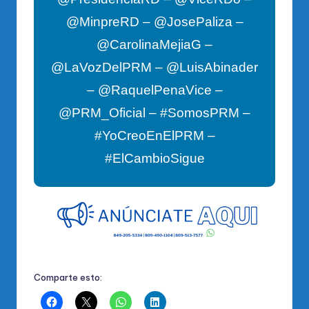
@MinpreRD – @JosePaliza –
@CarolinaMejiaG –
@LaVozDelPRM – @LuisAbinader
– @RaquelPenaVice –
@PRM_Oficial – #SomosPRM –
#YoCreoEnElPRM –
#ElCambioSigue
Comparte esto: