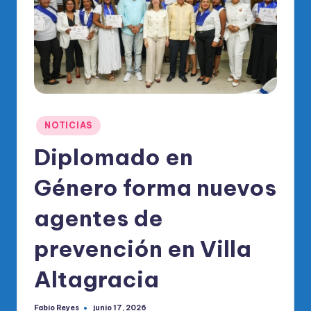
o
di
c
o
O
fi
Publicado
NOTICIAS
ci
en
Diplomado en
al
Género forma nuevos
d
el
agentes de
P
prevención en Villa
R
Altagracia
M
Fabio Reyes
junio 17, 2026
Publicado