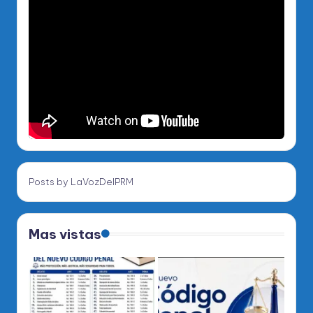
Posts by LaVozDelPRM
Mas vistas