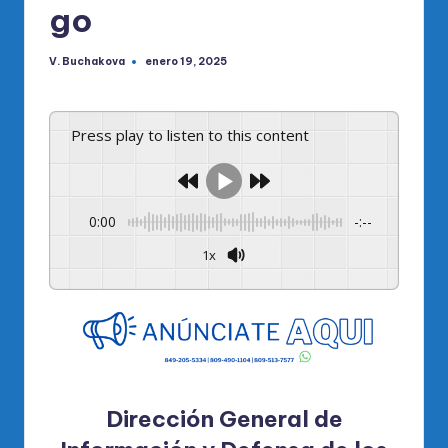
go
V. Buchakova
enero 19, 2025
Publicado
por
Press play to listen to this content
0:00
-:--
1x
Powered By
GSpeech
Dirección General de