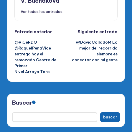
V. Buchakova
Ver todas las entradas
Navegación
Entrada anterior
Siguiente entrada
@ViCeRDO
@DavidColladoM Lo
de
@RaquelPenaVice
mejor del recorrido
entrega hoy el
siempre es
entradas
remozado Centro de
conectar con mi gente
Primer
Nivel Arroyo Toro
Buscar
buscar