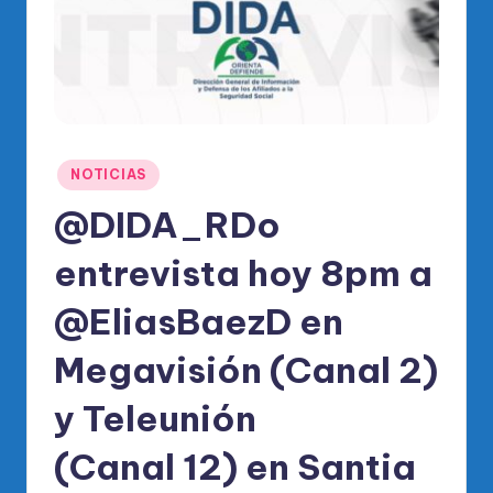
Publicado
NOTICIAS
en
@DIDA_RDo
entrevista hoy 8pm a
@EliasBaezD en
Megavisión (Canal 2)
y Teleunión
(Canal 12) en Santia