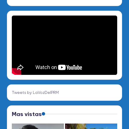
Tweets by LaVozDelPRM
Mas vistas