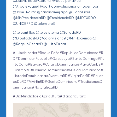
@LuisAbinaderCorona @raquelpenavice
@ArbajeRaquel @partidorevolucionariomodernoprm
@Jose-Paliza @carolinamejiago @DiarioLibre
@MinPresidenciaRD @PresidenciaRD @MIREXRDO
@UNICEFRD @telemicro5
@teleantillas @telesistema @SenadoRD
@DiputadosRD @colorvisionc9 @MinHaciendaRD
@RogelioGenaoD @JulitoFulcar
#LuisAbinader
#RaquelPeña
#RepublicaDominicana
#R
D
#DominicanRepublic
#Quisqueya
#SantoDomingo
#Pu
ntaCana
#Bavaro
#CulturaDominicana
#PlayaCaribe
#
TurismoRD
#ComidaDominicana
#MúsicaDominicana
#
HistoriaDominicana
#AventuraRD
#ViajarPorRD
#Bellez
asDeRD
#VivirEnRD
#GenteDominicana
#TradicionesD
ominicanas
#NaturalezaRD
#DiaMundialdelaAgricultura
#diaagricultura