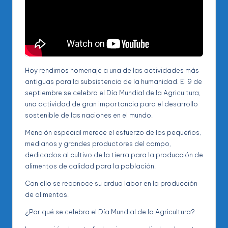
Hoy rendimos homenaje a una de las actividades más
antiguas para la subsistencia de la humanidad. El 9 de
septiembre se celebra el Día Mundial de la Agricultura,
una actividad de gran importancia para el desarrollo
sostenible de las naciones en el mundo.
Mención especial merece el esfuerzo de los pequeños,
medianos y grandes productores del campo,
dedicados al cultivo de la tierra para la producción de
alimentos de calidad para la población.
Con
ello se reconoce su ardua labor en la producción
de alimentos.
¿Por qué se celebra el Día Mundial de la Agricultura?