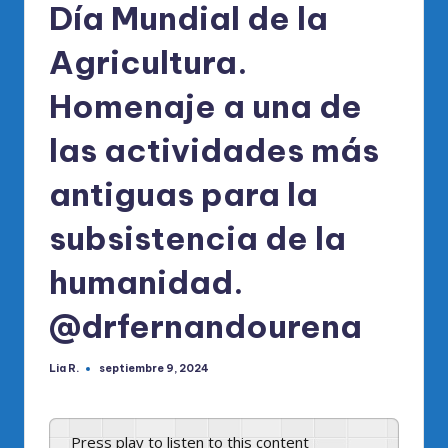
Día Mundial de la
Agricultura.
Homenaje a una de
las actividades más
antiguas para la
subsistencia de la
humanidad.
@drfernandourena
Lia R.
septiembre 9, 2024
Publicado
por
Press play to listen to this content