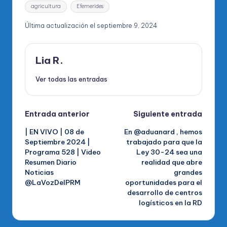
Etiquetas:
agricultura
Efemerides
Última actualización el septiembre 9, 2024
Lia R.
Ver todas las entradas
Navegación
Entrada anterior
Siguiente entrada
| EN VIVO | 08 de
En @aduanard , hemos
de
Septiembre 2024 |
trabajado para que la
Programa 528 | Video
Ley 30-24 sea una
entradas
Resumen Diario
realidad que abre
Noticias
grandes
@LaVozDelPRM
oportunidades para el
desarrollo de centros
logísticos en la RD