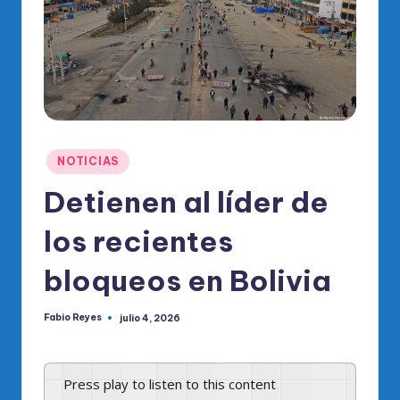
o
di
c
o
O
fi
Publicado
NOTICIAS
ci
en
Detienen al líder de
al
los recientes
d
el
bloqueos en Bolivia
P
Fabio Reyes
julio 4, 2026
R
Publicado
por
M
Press play to listen to this content