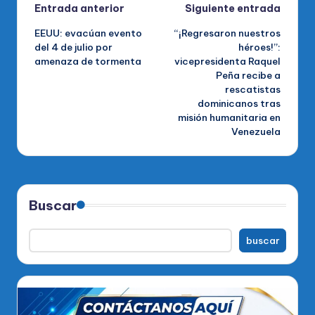
Navegación
Entrada anterior
Siguiente entrada
EEUU: evacúan evento
“¡Regresaron nuestros
de
del 4 de julio por
héroes!”:
amenaza de tormenta
vicepresidenta Raquel
entradas
Peña recibe a
rescatistas
dominicanos tras
misión humanitaria en
Venezuela
Buscar
buscar