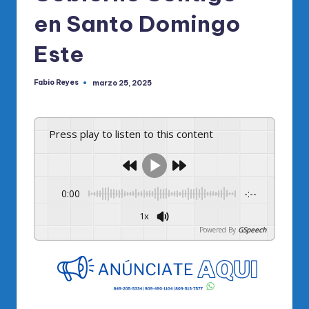
en Santo Domingo
Este
Fabio Reyes
marzo 25, 2025
Publicado
por
Press play to listen to this content
0:00
-:--
1x
Powered By
GSpeech