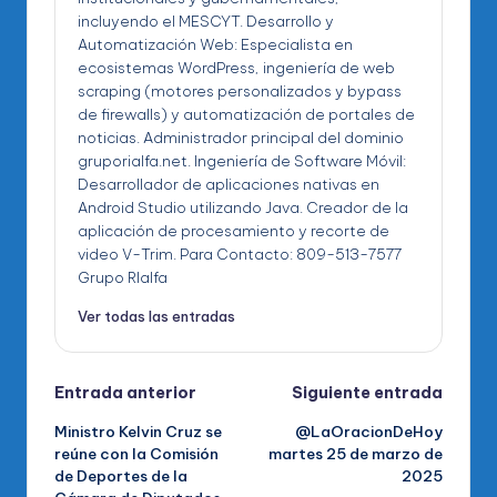
incluyendo el MESCYT. Desarrollo y
Automatización Web: Especialista en
ecosistemas WordPress, ingeniería de web
scraping (motores personalizados y bypass
de firewalls) y automatización de portales de
noticias. Administrador principal del dominio
gruporialfa.net. Ingeniería de Software Móvil:
Desarrollador de aplicaciones nativas en
Android Studio utilizando Java. Creador de la
aplicación de procesamiento y recorte de
video V-Trim. Para Contacto: 809-513-7577
Grupo RIalfa
Ver todas las entradas
Navegación
Entrada anterior
Siguiente entrada
Ministro Kelvin Cruz se
@LaOracionDeHoy
de
reúne con la Comisión
martes 25 de marzo de
de Deportes de la
2025
entradas