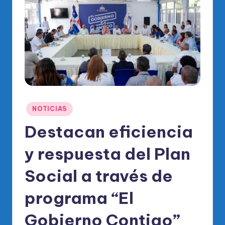
o
di
c
o
O
fi
ci
Publicado
NOTICIAS
al
en
Destacan eficiencia
d
el
y respuesta del Plan
P
Social a través de
R
programa “El
M
Gobierno Contigo”