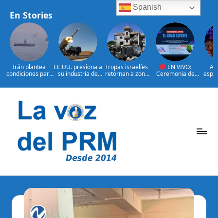
Spanish
En Stories
Irán plantea
EE.UU. presiona a
Tropas israelíes
EN VIVO:
Así
condiciones para
su industria de
retornan a zona
Ceremonia de
espec
reabrir el
defensa por más
bajo control de
clausura de los
claus
estrecho de
armamento
Líbano
XXV Juegos
J
Ormuz
Centroamericano
Centr
s y del Caribe
s y 
Saltar
Santo Domingo
Sant
2026.
al
contenido
P
La
Voz
e
Del
ri
PRM