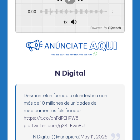
0:00
-:--
1x
Powered By
GSpeech
N Digital
Desmantelan farmacia clandestina con
más de 10 millones de unidades de
medicamentos falsificados
https://t.co/qhFdPEHPW8
pic.twitter.com/gX4LEwuBUI
— N Digital (@nuriapiera)
May 11, 2025