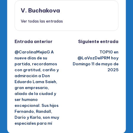
V. Buchakova
Ver todas las entradas
Navegación
Entrada anterior
Siguiente entrada
@CarolinaMejiaG A
TOP10 en
de
nueve días de su
@LaVozDelPRM hoy
partida, recordamos
Domingo 11 de mayo de
entradas
con gratitud, cariño y
2025
admiración a Don
Eduardo Lama Saieh,
gran empresario,
aliado de la ciudad y
ser humano
excepcional. Sus hijos
Fernando, Randall,
Darío y Karla, son muy
especiales para mí