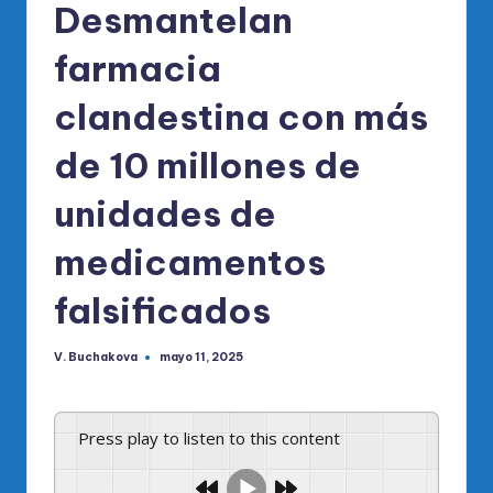
Desmantelan
farmacia
clandestina con más
de 10 millones de
unidades de
medicamentos
falsificados
V. Buchakova
mayo 11, 2025
Publicado
por
Press play to listen to this content