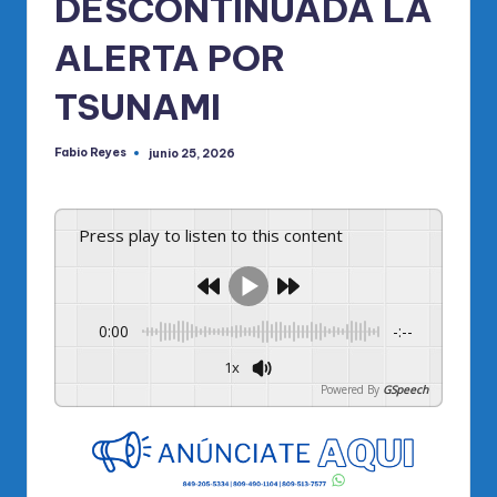
DESCONTINUADA LA
ALERTA POR
TSUNAMI
Fabio Reyes
junio 25, 2026
Publicado
por
Press play to listen to this content
0:00
-:--
1x
Powered By
GSpeech