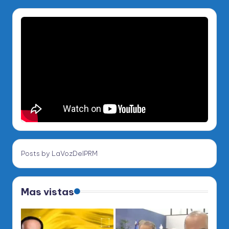
Posts by LaVozDelPRM
Mas vistas