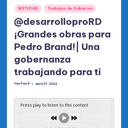
o
Publicado
di
NOTICIAS
Trabajos de Gobierno
en
c
@desarrolloproRD
o
¡Grandes obras para
O
Pedro Brand!| Una
fi
ci
gobernanza
al
trabajando para ti
d
el
Yan Pan R
abril 27, 2022
Publicado
por
P
R
Press play to listen to this content
M