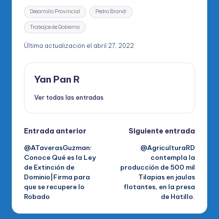
Etiquetas:
Desarrollo Provincial
Pedro Brand!
Trabajos de Gobierno
Última actualización el abril 27, 2022
Yan Pan R
Ver todas las entradas
Navegación
Entrada anterior
Siguiente entrada
@ATaverasGuzman:
@AgriculturaRD
de
Conoce Qué es la Ley
contempla la
de Extinción de
producción de 500 mil
entradas
Dominio|Firma para
Tilapias en jaulas
que se recupere lo
flotantes, en la presa
Robado
de Hatillo.