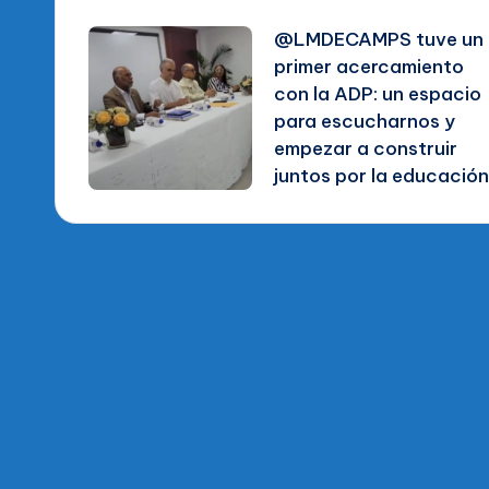
Navegación
@LMDECAMPS tuve un
de
primer acercamiento
con la ADP: un espacio
entradas
para escucharnos y
empezar a construir
juntos por la educación