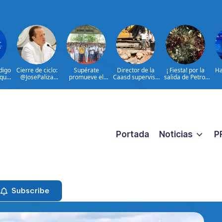
digo
Cierre de ciclo:
Supérate
Director de la
¡ Fiesta! por la
Ha
 que
@JosePaliza
promueve el
Caasd supervisa
salida de Petro:
es
anuncia su última
diálogo con
avance de
Colombia celebra
d
no
reunión al frente
familias
trabajos en
mientras él
t
na
del @PRM_Oficial
beneficiarias
cañada Juan
publica auto
a
para fortalecer la
Valdez y Los
homenajes
D
protección social
Girasoles en el
o
en Hato Mayor
DN
Portada
Noticias
P
Subscribe