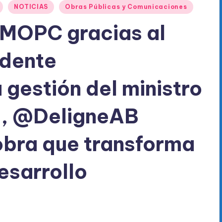
NOTICIAS
Obras Públicas y Comunicaciones
OPC gracias al
idente
 gestión del ministro
s, @DeligneAB
obra que transforma
desarrollo