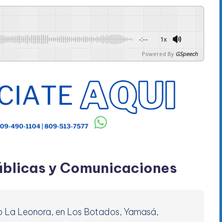
-:--
1x
Powered By
GSpeech
Públicas y Comunicaciones
río La Leonora, en Los Botados, Yamasá,