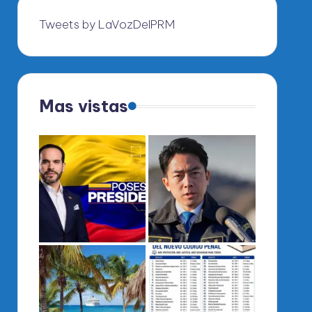
Tweets by LaVozDelPRM
Mas vistas