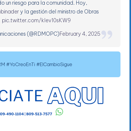
do un riesgo para la comunidad. Hoy,
abinader
y la gestión del ministro de Obras
…
pic.twitter.com/klev10sKW9
omunicaciones (@RDMOPC)
February 4, 2025
 #YoCreoEnTi #ElCambioSigue