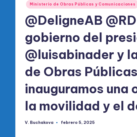
l
Publicado
Ministerio de Obras Públicas y Comunicaciones
en
d
@DeligneAB @RDM
e
gobierno del pres
l
@luisabinader y la
P
R
de Obras Pública
M
inauguramos una 
la movilidad y el 
V. Buchakova
febrero 5, 2025
Publicado
por