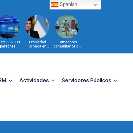
Spanish
sta 605,000
Propiedad
Comedores
personas
privada en
comunitarios de
ependen del
Argentina: hasta
la Dasac
urismo en la
dónde avanzó
garantizan
República
Milei
alimentación de
ominicana
voluntarios y
personal de los
XXV Juegos
Centroamericano
s y del Caribe
RM
Actividades
Servidores Públicos