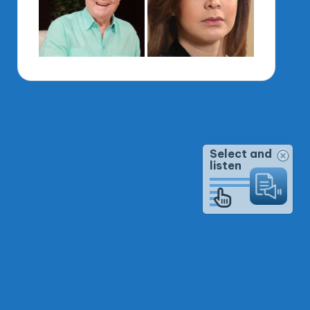
Select and
listen