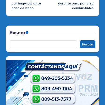
de
contingencia ante
durante paro por alza
paso de Isaac
combustibles
entradas
Buscar
buscar