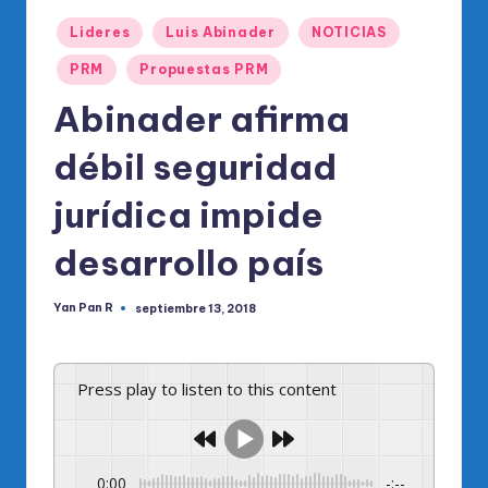
o
Publicado
di
Lideres
Luis Abinader
NOTICIAS
en
c
PRM
Propuestas PRM
o
Abinader afirma
O
débil seguridad
fi
jurídica impide
ci
al
desarrollo país
d
Yan Pan R
septiembre 13, 2018
Publicado
el
por
P
Press play to listen to this content
R
M
0:00
-:--