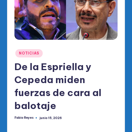
o
di
c
o
O
fi
Publicado
NOTICIAS
ci
en
De la Espriella y
al
Cepeda miden
d
el
fuerzas de cara al
P
balotaje
R
M
Fabio Reyes
junio 15, 2026
Publicado
por