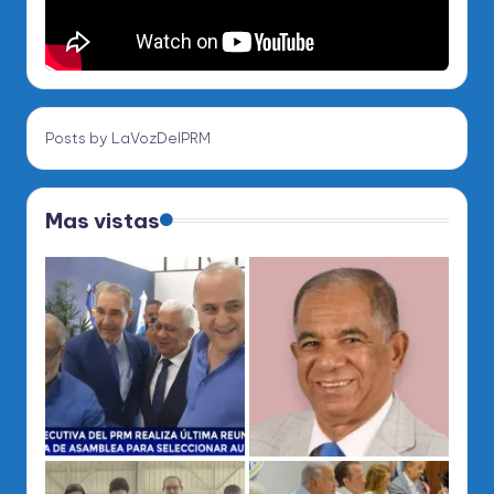
Posts by LaVozDelPRM
Mas vistas