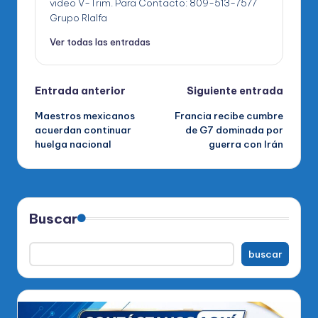
video V-Trim. Para Contacto: 809-513-7577
Grupo RIalfa
Ver todas las entradas
Navegación
Entrada anterior
Siguiente entrada
Maestros mexicanos
Francia recibe cumbre
de
acuerdan continuar
de G7 dominada por
huelga nacional
guerra con Irán
entradas
Buscar
buscar