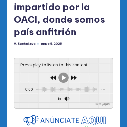
impartido por la
OACI, donde somos
país anfitrión
V. Buchakova
mayo 5, 2025
Publicado
por
Press play to listen to this content
0:00
-:--
1x
Powered By
GSpeech