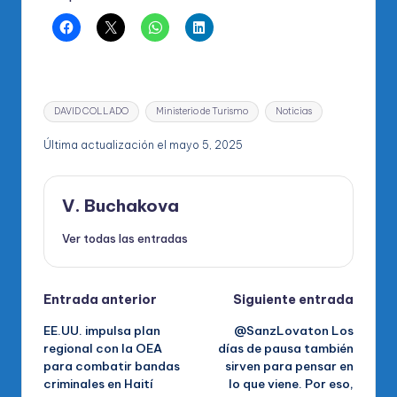
Etiquetas:
DAVID COLLADO
Ministerio de Turismo
Noticias
Última actualización el mayo 5, 2025
V. Buchakova
Ver todas las entradas
Navegación
Entrada anterior
Siguiente entrada
EE.UU. impulsa plan
@SanzLovaton Los
de
regional con la OEA
días de pausa también
para combatir bandas
sirven para pensar en
entradas
criminales en Haití
lo que viene. Por eso,