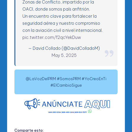
Zonas de Conflicto, impartido por la
OACI, donde somos país anfitrión.
Un encuentro clave para fortalecer la
seguridad aérea y nuestro compromiso
con la aviación civil a nivel internacional.
pic.twitter.com/f2qcYekDuw
— David Collado (@DavidColladoM)
May 5, 2025
@LaVozDelPRM #SomosPRM #YoCreoEnTi
#ElCambioSigue
Comparte esto: