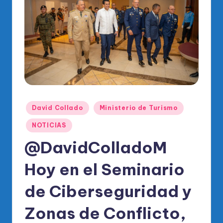
o
di
c
o
O
fi
ci
Publicado
David Collado
Ministerio de Turismo
al
en
NOTICIAS
d
@DavidColladoM
el
P
Hoy en el Seminario
R
de Ciberseguridad y
M
Zonas de Conflicto,