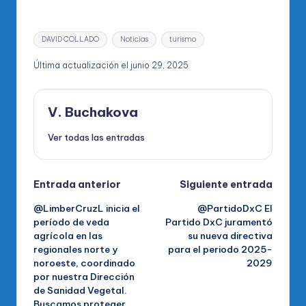
Etiquetas:
DAVID COLLADO
Noticias
turismo
Última actualización el junio 29, 2025
V. Buchakova
Ver todas las entradas
Navegación
Entrada anterior
Siguiente entrada
@LimberCruzL inicia el
@PartidoDxC El
de
período de veda
Partido DxC juramentó
agrícola en las
su nueva directiva
entradas
regionales norte y
para el periodo 2025-
noroeste, coordinado
2029
por nuestra Dirección
de Sanidad Vegetal.
Buscamos proteger