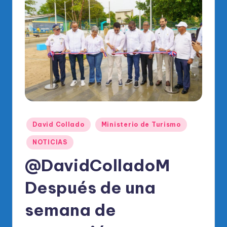
o
di
c
o
O
fi
ci
al
Publicado
David Collado
Ministerio de Turismo
d
en
NOTICIAS
el
@DavidColladoM
P
Después de una
R
M
semana de