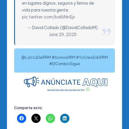
en lugares dignos, seguros y llenos de
vida para nuestra gente.
pic.twitter.com/bal6iNnSjx
— David Collado (@DavidColladoM)
June 29, 2025
@LaVozDelPRM #SomosPRM #YoCreoEnElPRM
#ElCambioSigue
Comparte esto: