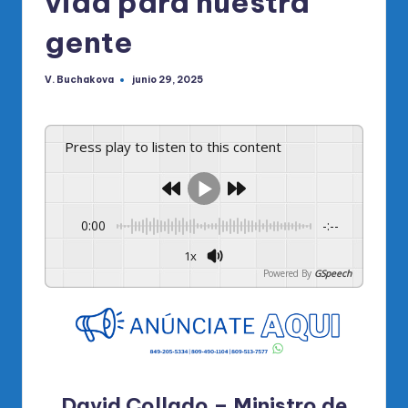
vida para nuestra
gente
V. Buchakova
junio 29, 2025
Publicado
por
Press play to listen to this content
0:00
-:--
1x
Powered By
GSpeech
David Collado – Ministro de