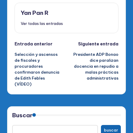
Yan Pan R
Ver todas las entradas
Navegación
Entrada anterior
Siguiente entrada
Selección y ascensos
Presidente ADP Bonao
de
de fiscales y
dice paralizan
procuradores
docencia en repudio a
entradas
confirmaron denuncia
malas prácticas
de Edith Febles
administrativas
(VÍDEO)
Buscar
buscar