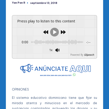
Yan Pan R
septiembre 13, 2018
Publicado
por
Press play to listen to this content
0:00
-:--
1x
Powered By
GSpeech
OPINIONES
El sistema educativo dominicano tiene que fijar su
mirada atenta y minuciosa en el mercado de
sustancias controladas, incluyendo las drogas, y su