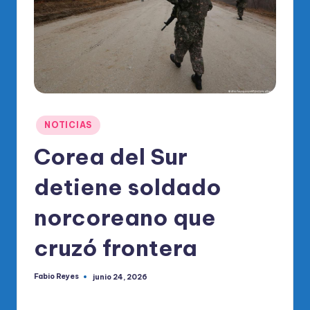
o
di
c
o
O
fi
Publicado
NOTICIAS
ci
en
Corea del Sur
al
detiene soldado
d
el
norcoreano que
P
cruzó frontera
R
M
Fabio Reyes
junio 24, 2026
Publicado
por