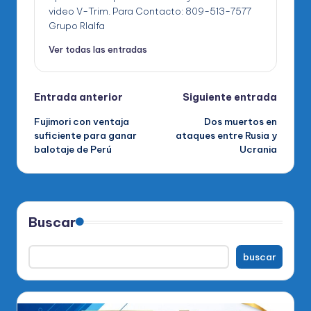
video V-Trim. Para Contacto: 809-513-7577
Grupo RIalfa
Ver todas las entradas
Navegación
Entrada anterior
Siguiente entrada
Fujimori con ventaja
Dos muertos en
de
suficiente para ganar
ataques entre Rusia y
balotaje de Perú
Ucrania
entradas
Buscar
buscar