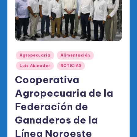
o
di
c
o
O
fi
Publicado
Agropecuaria
Alimentación
ci
en
Luis Abinader
NOTICIAS
al
Cooperativa
d
el
Agropecuaria de la
P
Federación de
R
Ganaderos de la
M
Línea Noroeste