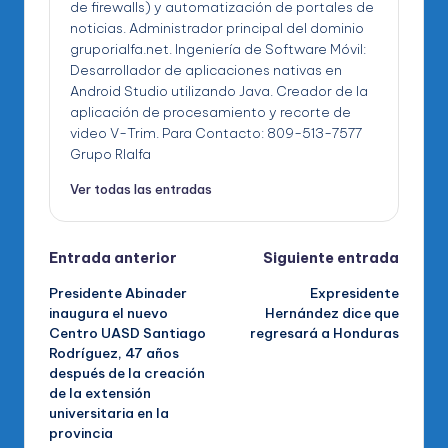
de firewalls) y automatización de portales de
noticias. Administrador principal del dominio
gruporialfa.net. Ingeniería de Software Móvil:
Desarrollador de aplicaciones nativas en
Android Studio utilizando Java. Creador de la
aplicación de procesamiento y recorte de
video V-Trim. Para Contacto: 809-513-7577
Grupo RIalfa
Ver todas las entradas
Navegación
Entrada anterior
Siguiente entrada
Presidente Abinader
Expresidente
de
inaugura el nuevo
Hernández dice que
Centro UASD Santiago
regresará a Honduras
entradas
Rodríguez, 47 años
después de la creación
de la extensión
universitaria en la
provincia