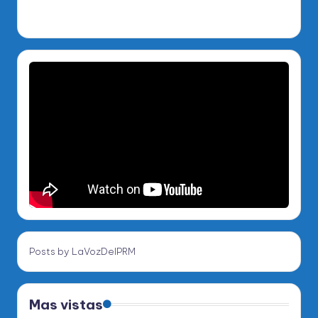
Posts by LaVozDelPRM
Mas vistas