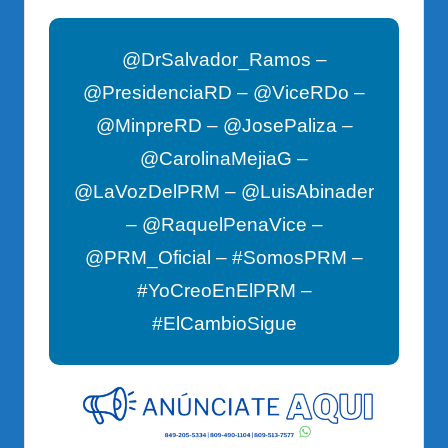
@DrSalvador_Ramos –
@PresidenciaRD – @ViceRDo –
@MinpreRD – @JosePaliza –
@CarolinaMejiaG –
@LaVozDelPRM – @LuisAbinader
– @RaquelPenaVice –
@PRM_Oficial – #SomosPRM –
#YoCreoEnElPRM –
#ElCambioSigue