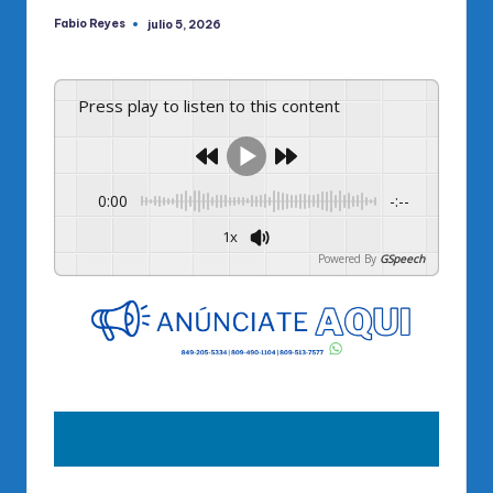
Fabio Reyes
julio 5, 2026
Publicado
por
Press play to listen to this content
0:00
-:--
1x
Powered By
GSpeech