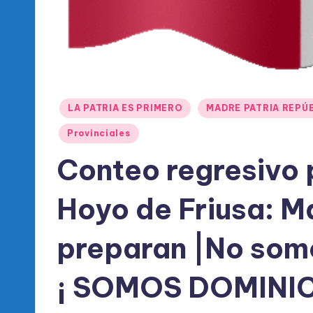
l
d
e
l
Publicado
LA PATRIA ES PRIMERO
MADRE PATRIA REPÚ
P
en
Provinciales
R
Conteo regresivo 
M
Hoyo de Friusa: M
preparan |No som
¡ SOMOS DOMINI