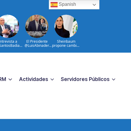
Spanish
ntrevista a
El Presidente
Sheinbaum
antosBadia
@LuisAbinader,
propone cambiar
SCYTRD con
Hipólito Mejía y
el nombre al Paso
_GomezJ en
David Collado,
de Cortés
romundo |La
materializan
eleccion de
consenso en el
binader y el
@PRM_Oficial|
vo politico en
@G_GomezJ
PRM_Oficial
RM
Actividades
Servidores Públicos