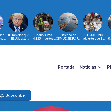
der
Trump dice que
Líbano suma
Estrecho de
INFORME ONU
E
nor
EE.UU. está
4.335 muertos
ORMUZ SEGUIRA
advierte que El
@S
n
bajando la
desde inicio de
CERRADO
Niño podría
@ME
e
tensión con Irán
ofensiva israelí
agravar el
@G
al
hambre en
Ae
América Latina y
el Caribe
A
rele
@
Portada
Noticias
P
Subscribe