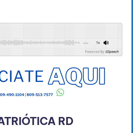
-:--
1x
Powered By
GSpeech
TRIÓTICA RD