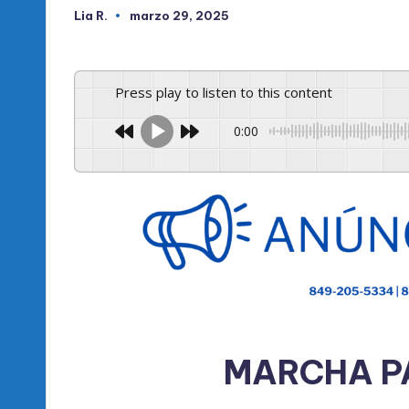
Lia R.
marzo 29, 2025
Publicado
por
Press play to listen to this content
0:00
MARCHA PA