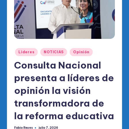
o
di
c
o
O
fi
Publicado
Lideres
NOTICIAS
Opinión
ci
en
Consulta Nacional
al
presenta a líderes de
d
el
opinión la visión
P
transformadora de
R
la reforma educativa
M
Fabio Reyes
julio 7, 2026
Publicado