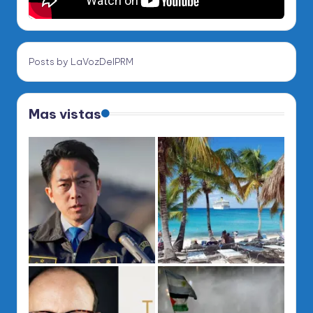
Posts by LaVozDelPRM
Mas vistas