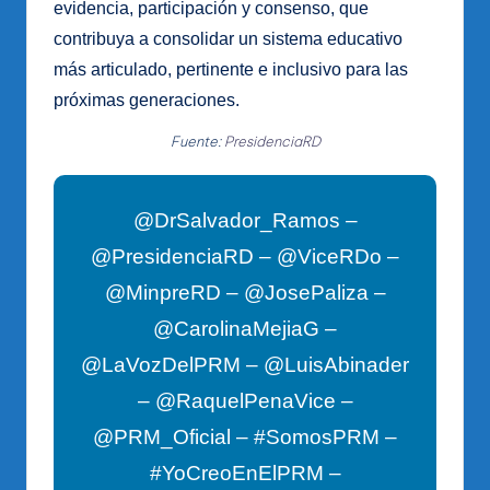
evidencia, participación y consenso, que
contribuya a consolidar un sistema educativo
más articulado, pertinente e inclusivo para las
próximas generaciones.
Fuente:
PresidenciaRD
@DrSalvador_Ramos –
@PresidenciaRD – @ViceRDo –
@MinpreRD – @JosePaliza –
@CarolinaMejiaG –
@LaVozDelPRM – @LuisAbinader
– @RaquelPenaVice –
@PRM_Oficial – #SomosPRM –
#YoCreoEnElPRM –