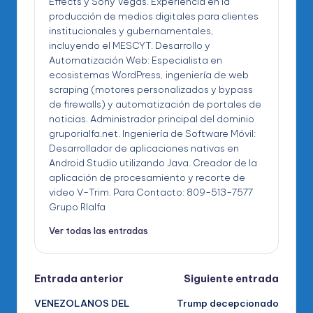
Effects y Sony Vegas. Experiencia en la
producción de medios digitales para clientes
institucionales y gubernamentales,
incluyendo el MESCYT. Desarrollo y
Automatización Web: Especialista en
ecosistemas WordPress, ingeniería de web
scraping (motores personalizados y bypass
de firewalls) y automatización de portales de
noticias. Administrador principal del dominio
gruporialfa.net. Ingeniería de Software Móvil:
Desarrollador de aplicaciones nativas en
Android Studio utilizando Java. Creador de la
aplicación de procesamiento y recorte de
video V-Trim. Para Contacto: 809-513-7577
Grupo RIalfa
Ver todas las entradas
Navegación
Entrada anterior
Siguiente entrada
VENEZOLANOS DEL
Trump decepcionado
de