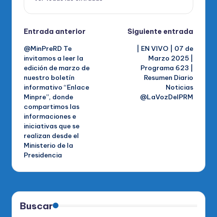
Navegación
Entrada anterior
Siguiente entrada
@MinPreRD Te
| EN VIVO | 07 de
de
invitamos a leer la
Marzo 2025 |
edición de marzo de
Programa 623 |
entradas
nuestro boletín
Resumen Diario
informativo “Enlace
Noticias
Minpre”, donde
@LaVozDelPRM
compartimos las
informaciones e
iniciativas que se
realizan desde el
Ministerio de la
Presidencia
Buscar