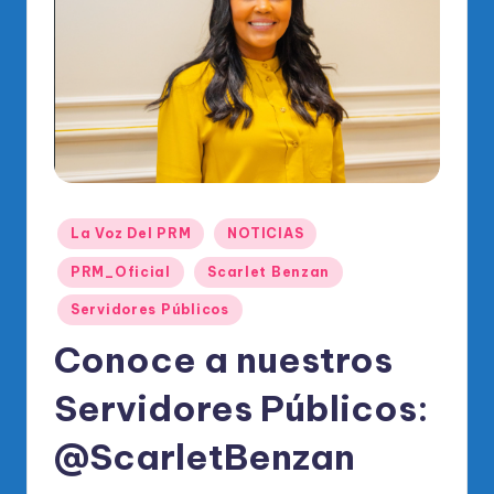
o
di
c
o
O
fi
ci
Publicado
La Voz Del PRM
NOTICIAS
al
en
PRM_Oficial
Scarlet Benzan
d
Servidores Públicos
el
Conoce a nuestros
P
Servidores Públicos:
R
M
@ScarletBenzan