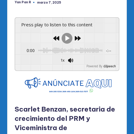
Yan Pan R
marzo 7, 2025
Publicado
por
Press play to listen to this content
0:00
-:--
1x
Powered By
GSpeech
Scarlet Benzan, secretaria de
crecimiento del PRM y
Viceministra de