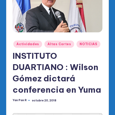
o
di
c
o
O
fi
Publicado
Actividades
Altas Cortes
NOTICIAS
en
ci
INSTITUTO
al
DUARTIANO : Wilson
d
el
Gómez dictará
P
conferencia en Yuma
R
M
Yan Pan R
octubre 20, 2018
Publicado
por