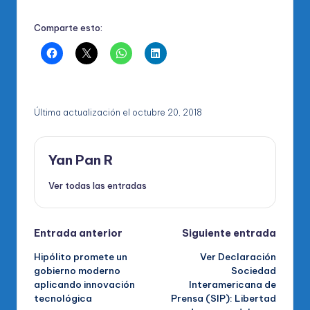
Comparte esto:
Última actualización el octubre 20, 2018
Yan Pan R
Ver todas las entradas
Navegación
Entrada anterior
Siguiente entrada
Hipólito promete un
Ver Declaración
de
gobierno moderno
Sociedad
aplicando innovación
Interamericana de
entradas
tecnológica
Prensa (SIP): Libertad