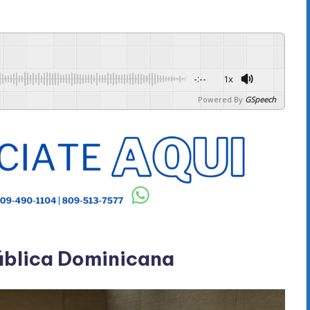
-:--
1x
Powered By
GSpeech
blica Dominicana