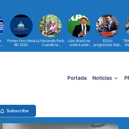
e
Primer Foro Meta
La Hacienda Park:
Lula: Brasil no
EEUU:
TRA
RD 2036.
Cuando la
cederá ante
progresista Abdul
di
en
aventura cuenta
injerencias
El-Sayed gana
a
Meta
la historia del
extranjeras
primarias en
to
on
campo
Míchigan
car
lsar
dominicano
añ
nto
o
Portada
Noticias
P
Subscribe