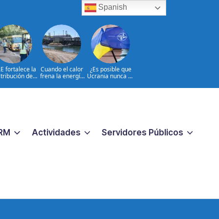
Spanish
E fortalece la
Cuando el calor
¿Es posible que
stribución de
frena la energía
Ucrania nunca se
utobuses en
nuclear en
incorpore a la
do el país de
Europa
OTAN?
a al inicio del
o 2026-2027
RM
Actividades
Servidores Públicos