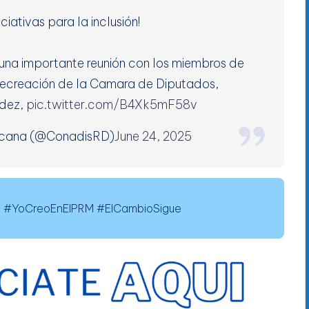
ciativas para la inclusión!
una importante reunión con los miembros de
Recreación de la Camara de Diputados,
ndez,
pic.twitter.com/B4Xk5mF58v
icana (@ConadisRD)
June 24, 2025
#YoCreoEnElPRM #ElCambioSigue