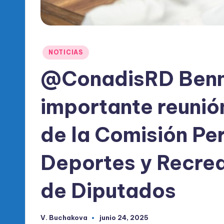
l
d
e
Publicado
NOTICIAS
l
en
@ConadisRD Benn
P
importante reunió
R
M
de la Comisión P
Deportes y Recre
de Diputados
V. Buchakova
junio 24, 2025
Publicado