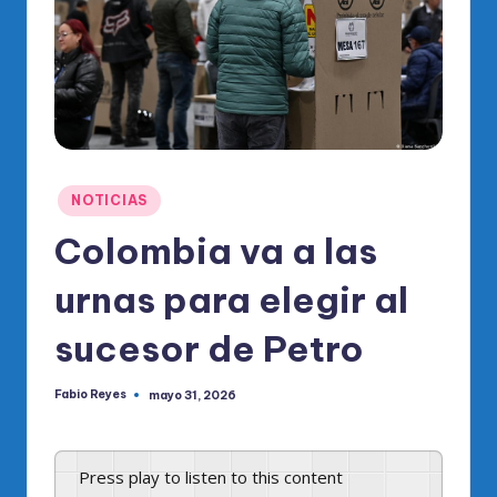
o
di
c
o
O
fi
Publicado
NOTICIAS
ci
en
Colombia va a las
al
urnas para elegir al
d
el
sucesor de Petro
P
Fabio Reyes
mayo 31, 2026
R
Publicado
por
M
Press play to listen to this content