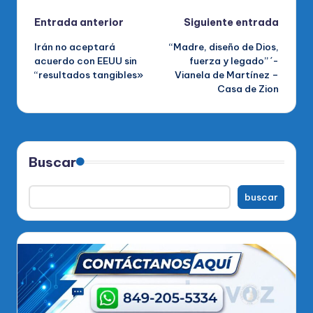
Navegación
Entrada anterior
Siguiente entrada
Irán no aceptará
“Madre, diseño de Dios,
de
acuerdo con EEUU sin
fuerza y legado” ´-
“resultados tangibles»
Vianela de Martínez –
entradas
Casa de Zion
Buscar
buscar