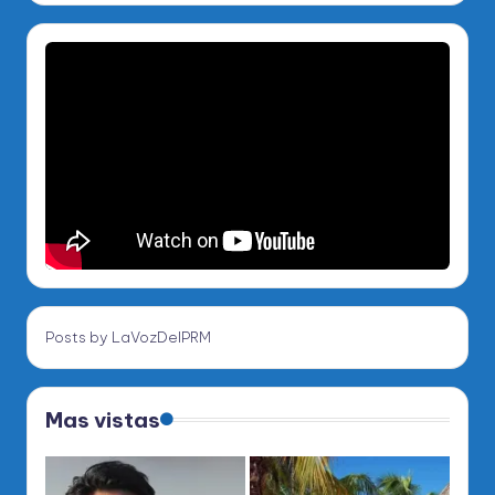
Posts by LaVozDelPRM
Mas vistas