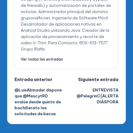
de firewalls) y automatización de portales de
noticias. Administrador principal del dominio
gruporialfa.net. Ingeniería de Software Móvil:
Desarrollador de aplicaciones nativas en
Android Studio utilizando Java. Creador de la
aplicación de procesamiento y recorte de
video V-Trim. Para Contacto: 809-513-7577
Grupo RIalfa
Ver todas las entradas
Navegación
Entrada anterior
Siguiente entrada
@LuisAbinader dispone
ENTREVISTA
de
que @MescytRD
@PelegrinC|ALERTA
evalúe desde quinto de
DIÁSPORA
entradas
bachillerato las
solicitudes de becas