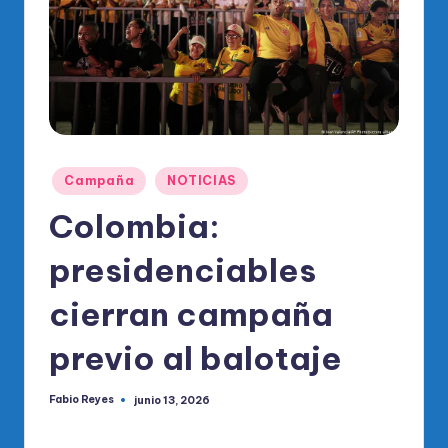
o
di
c
o
O
fi
Publicado
Campaña
NOTICIAS
ci
en
Colombia:
al
presidenciables
d
el
cierran campaña
P
previo al balotaje
R
M
Fabio Reyes
junio 13, 2026
Publicado
por