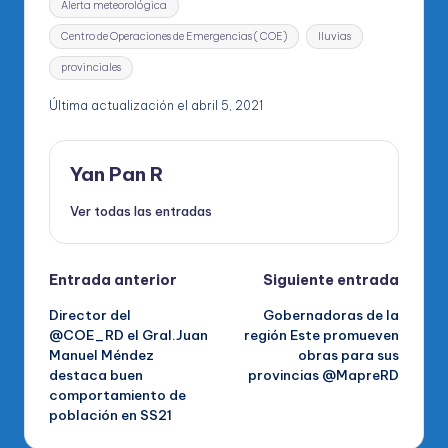
Alerta meteorológica
Centro de Operaciones de Emergencias ( COE)
lluvias
provinciales
Última actualización el abril 5, 2021
Yan Pan R
Ver todas las entradas
Navegación
Entrada anterior
Siguiente entrada
Director del
Gobernadoras de la
de
@COE_RD el Gral.Juan
región Este promueven
Manuel Méndez
obras para sus
entradas
destaca buen
provincias @MapreRD
comportamiento de
población en SS21