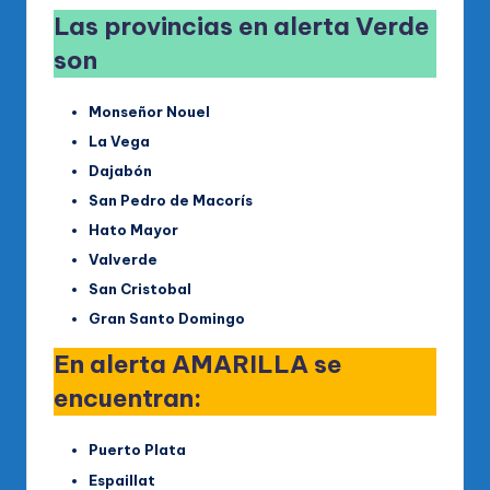
Las provincias en alerta Verde
son
Monseñor Nouel
La Vega
Dajabón
San Pedro de Macorís
Hato Mayor
Valverde
San Cristobal
Gran Santo Domingo
En alerta AMARILLA se
encuentran:
Puerto Plata
Espaillat