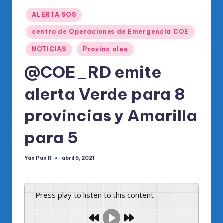
o
Publicado
di
ALERTA SOS
en
c
centro de Operaciones de Emergencia COE
o
NOTICIAS
Provinciales
O
@COE_RD emite
fi
alerta Verde para 8
ci
provincias y Amarilla
al
d
para 5
el
Yan Pan R
abril 5, 2021
Publicado
P
por
R
Press play to listen to this content
M