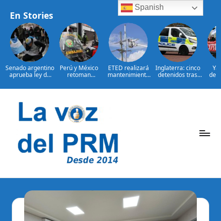
Spanish
En Stories
Senado argentino
Perú y México
ETED realizará
Inglaterra: cinco
Yá
aprueba ley de
retoman
mantenimiento
detenidos tras
des
propiedad
relaciones con
correctivo en
violencia contra
ap
privada
salvoconducto a
línea de
migrantes
oposic
Chávez
transmisión de la
e
región Sur
Saltar
al
contenido
P
La
Voz
e
Del
ri
PRM