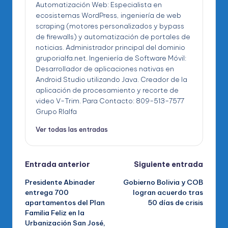
Automatización Web: Especialista en
ecosistemas WordPress, ingeniería de web
scraping (motores personalizados y bypass
de firewalls) y automatización de portales de
noticias. Administrador principal del dominio
gruporialfa.net. Ingeniería de Software Móvil:
Desarrollador de aplicaciones nativas en
Android Studio utilizando Java. Creador de la
aplicación de procesamiento y recorte de
video V-Trim. Para Contacto: 809-513-7577
Grupo RIalfa
Ver todas las entradas
Navegación
Entrada anterior
Siguiente entrada
Presidente Abinader
Gobierno Bolivia y COB
de
entrega 700
logran acuerdo tras
apartamentos del Plan
50 días de crisis
entradas
Familia Feliz en la
Urbanización San José,