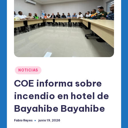
o
di
c
o
O
fi
ci
al
Publicado
NOTICIAS
d
en
COE informa sobre
el
incendio en hotel de
P
R
Bayahibe Bayahibe
M
Fabio Reyes
junio 19, 2026
Publicado
por