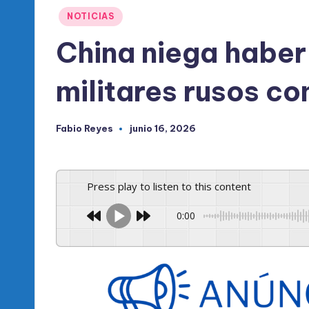
l
Publicado
NOTICIAS
d
en
China niega haber
e
militares rusos co
l
P
Fabio Reyes
junio 16, 2026
Publicado
R
por
M
Press play to listen to this content
0:00