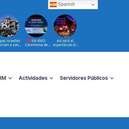
Spanish
pas israelíes
EN VIVO:
Así será el
ornan a zona
Ceremonia de
espectáculo de
jo control de
clausura de los
clausura de los
Líbano
XXV Juegos
Juegos
Centroamericano
Centroamericano
s y del Caribe
s y del Caribe
Santo Domingo
Santo Domingo
2026.
2026
RM
Actividades
Servidores Públicos