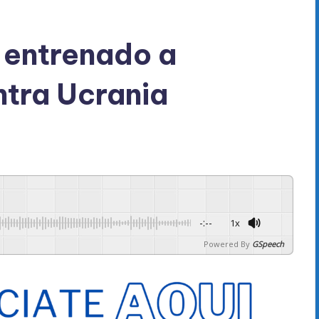
 entrenado a
ntra Ucrania
-:--
1x
Powered By
GSpeech