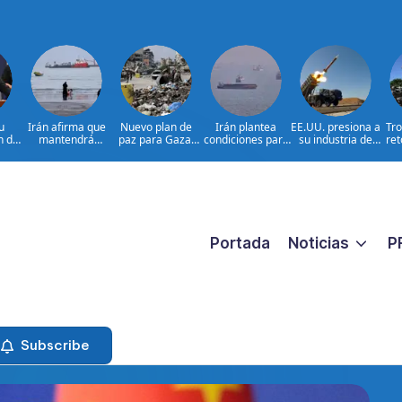
u
Irán afirma que
Nuevo plan de
Irán plantea
EE.UU. presiona a
Tro
n de
mantendrá
paz para Gaza:
condiciones para
su industria de
ret
Gaza
bloqueo de
¿presionará EE.
reabrir el
defensa por más
ba
or
Ormuz hasta que
UU. a Israel?
estrecho de
armamento
Estados
Ormuz
Portada
Noticias
P
Subscribe