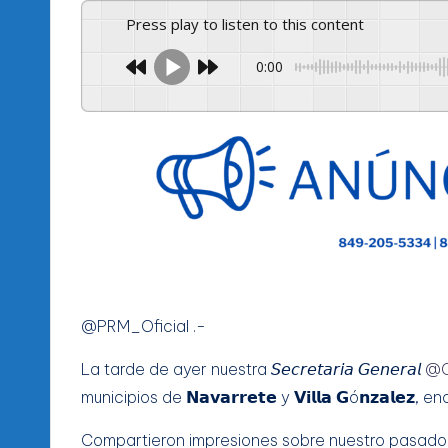
Press play to listen to this content
0:00
@PRM_Oficial .-
La tarde de ayer nuestra 𝘚𝘦𝘤𝘳𝘦𝘵𝘢𝘳𝘪𝘢 𝘎𝘦𝘯𝘦𝘳𝘢𝘭
@C
municipios de 𝗡𝗮𝘃𝗮𝗿𝗿𝗲𝘁𝗲 y 𝗩𝗶𝗹𝗹𝗮 𝗚ó𝗻𝘇𝗮𝗹
Compartieron impresiones sobre nuestro pasado