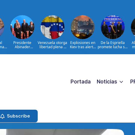
al
Presidente
Venezuela otorga
Explosiones en
De la Espriella
A
ima
Abinader
libertad plena a
Kiev tras alerta
promete lucha sin
m
concluye agenda
jueza María
por misiles
tregua al
ia
en Colombia y
Lourdes Afiuni
balísticos
narcoterrorismo
ata
sale hacia la
ara
República
ar
Dominicana tras
es
toma de posesión
de Abelardo de la
Espriella
Portada
Noticias
P
Subscribe