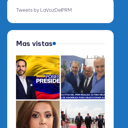
Tweets by LaVozDelPRM
Mas vistas