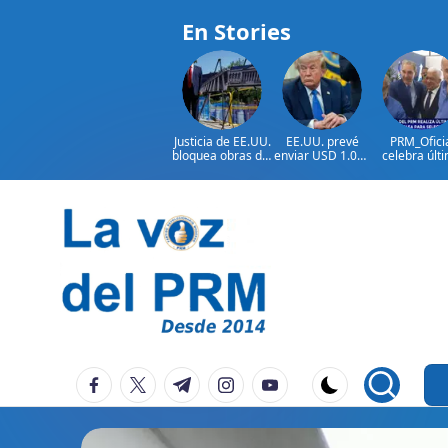
En Stories
Justicia de EE.UU.
EE.UU. prevé
PRM_Ofici
bloquea obras del
enviar USD 1.000
celebra últ
salón de baile de
millones en
reunión
Trump
ayuda a Colombia
preparator
antes de
asamblea p
seleccion
Saltar
autoridad
al
contenido
P
La
facebook.com
twitter.com
t.me
instagram.com
youtube.com
Voz
e
Del
ri
PRM