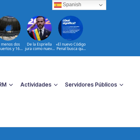
Spanish
l menos dos
De la Espriella
«El nuevo Código
uertos y 16
jura como nuevo
Penal busca que
heridos en
presidente de
los crímenes
ques rusos a
Colombia
extremos no
Ucrania
reciban una
respuesta
pequeña
«|@dpprdo
RM
Actividades
Servidores Públicos