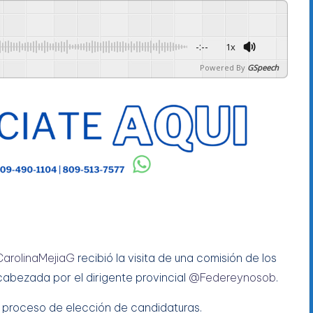
-:--
1x
Powered By
GSpeech
arolinaMejiaG
recibió la visita de una comisión de los
𝘇, encabezada por el dirigente provincial
@Federeynosob
.
 proceso de elección de candidaturas.