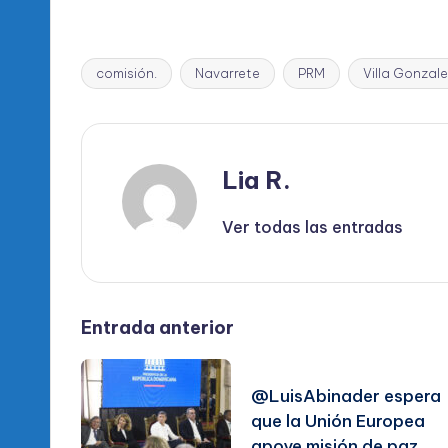
comisión.
Navarrete
PRM
Villa Gonzal
Etiquetas:
Lia R.
Ver todas las entradas
Navegación
Entrada anterior
de
@LuisAbinader espera
que la Unión Europea
entradas
apoye misión de paz